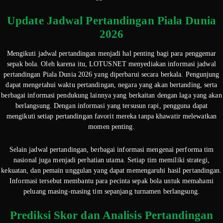
Update Jadwal Pertandingan Piala Dunia
2026
Mengikuti jadwal pertandingan menjadi hal penting bagi para penggemar
sepak bola. Oleh karena itu, LOTUSNET menyediakan informasi jadwal
pertandingan Piala Dunia 2026 yang diperbarui secara berkala. Pengunjung
dapat mengetahui waktu pertandingan, negara yang akan bertanding, serta
berbagai informasi pendukung lainnya yang berkaitan dengan laga yang akan
berlangsung. Dengan informasi yang tersusun rapi, pengguna dapat
mengikuti setiap pertandingan favorit mereka tanpa khawatir melewatkan
momen penting.
Selain jadwal pertandingan, berbagai informasi mengenai performa tim
nasional juga menjadi perhatian utama. Setiap tim memiliki strategi,
kekuatan, dan pemain unggulan yang dapat memengaruhi hasil pertandingan.
Informasi tersebut membantu para pecinta sepak bola untuk memahami
peluang masing-masing tim sepanjang turnamen berlangsung.
Prediksi Skor dan Analisis Pertandingan