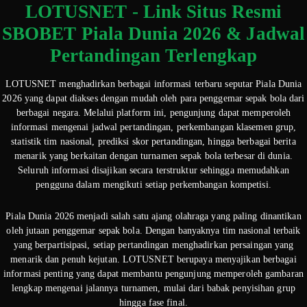
LOTUSNET - Link Situs Resmi
SBOBET Piala Dunia 2026 & Jadwal
Pertandingan Terlengkap
LOTUSNET menghadirkan berbagai informasi terbaru seputar Piala Dunia
2026 yang dapat diakses dengan mudah oleh para penggemar sepak bola dari
berbagai negara. Melalui platform ini, pengunjung dapat memperoleh
informasi mengenai jadwal pertandingan, perkembangan klasemen grup,
statistik tim nasional, prediksi skor pertandingan, hingga berbagai berita
menarik yang berkaitan dengan turnamen sepak bola terbesar di dunia.
Seluruh informasi disajikan secara terstruktur sehingga memudahkan
pengguna dalam mengikuti setiap perkembangan kompetisi.
Piala Dunia 2026 menjadi salah satu ajang olahraga yang paling dinantikan
oleh jutaan penggemar sepak bola. Dengan banyaknya tim nasional terbaik
yang berpartisipasi, setiap pertandingan menghadirkan persaingan yang
menarik dan penuh kejutan. LOTUSNET berupaya menyajikan berbagai
informasi penting yang dapat membantu pengunjung memperoleh gambaran
lengkap mengenai jalannya turnamen, mulai dari babak penyisihan grup
hingga fase final.