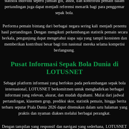
statistik individu seperti jumlah gol, assist, dan kontribusi pemain dalam
pertandingan juga dapat menjadi referensi menarik bagi para penggemar
sepak bola.
Performa pemain bintang dari berbagai negara sering kali menjadi penentu
hasil pertandingan. Dengan mengikuti perkembangan statistik pemain secara
berkala, pengunjung dapat mengetahui siapa saja yang tampil konsisten dan
memberikan kontribusi besar bagi tim nasional mereka selama kompetisi
berlangsung.
Pusat Informasi Sepak Bola Dunia di
LOTUSNET
Sebagai platform informasi yang berfokus pada perkembangan sepak bola
internasional, LOTUSNET berkomitmen untuk menghadirkan berbagai
informasi yang relevan, akurat, dan mudah dipahami. Mulai dari jadwal
pertandingan, klasemen grup, prediksi skor, statistik pemain, hingga berita
terbaru seputar Piala Dunia 2026 dapat ditemukan dalam satu halaman yang
praktis dan nyaman diakses melalui berbagai perangkat.
Dengan tampilan yang responsif dan navigasi yang sederhana, LOTUSNET