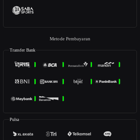
Metode Pembayaran
Transfer Bank
Pulsa