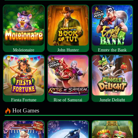
Moleionaire
John Hunter
Empty the Bank
Fiesta Fortune
Rise of Samurai
Jungle Delight
Hot Games