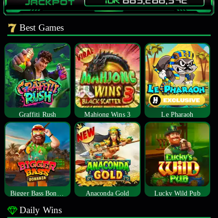
Best Games
Graffiti Rush
Mahjong Wins 3
Le Pharaoh
Bigger Bass Bonanza
Anaconda Gold
Lucky Wild Pub
Daily Wins