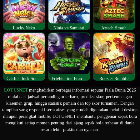
Lucky Neko
Ninja vs Samurai
Aztech Smash
Caishen luck Spread
Frightening Frankie
Rooster Rumble
LOTUSNET
menghadirkan berbagai informasi seputar Piala Dunia 2026
mulai dari jadwal pertandingan terbaru, prediksi skor, perkembangan
klasemen grup, hingga statistik pemain dan top skor turnamen. Dengan
tampilan yang responsif serta akses yang mudah digunakan melalui desktop
maupun perangkat mobile, LOTUSNET membantu penggemar sepak bola
mengikuti setiap momen penting dari ajang sepak bola terbesar di dunia
secara lebih praktis dan nyaman.