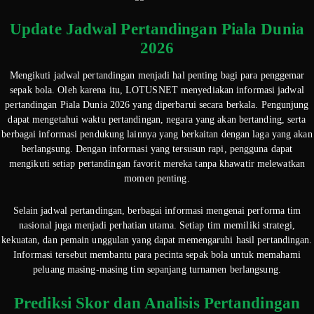
Update Jadwal Pertandingan Piala Dunia
2026
Mengikuti jadwal pertandingan menjadi hal penting bagi para penggemar
sepak bola. Oleh karena itu, LOTUSNET menyediakan informasi jadwal
pertandingan Piala Dunia 2026 yang diperbarui secara berkala. Pengunjung
dapat mengetahui waktu pertandingan, negara yang akan bertanding, serta
berbagai informasi pendukung lainnya yang berkaitan dengan laga yang akan
berlangsung. Dengan informasi yang tersusun rapi, pengguna dapat
mengikuti setiap pertandingan favorit mereka tanpa khawatir melewatkan
momen penting.
Selain jadwal pertandingan, berbagai informasi mengenai performa tim
nasional juga menjadi perhatian utama. Setiap tim memiliki strategi,
kekuatan, dan pemain unggulan yang dapat memengaruhi hasil pertandingan.
Informasi tersebut membantu para pecinta sepak bola untuk memahami
peluang masing-masing tim sepanjang turnamen berlangsung.
Prediksi Skor dan Analisis Pertandingan