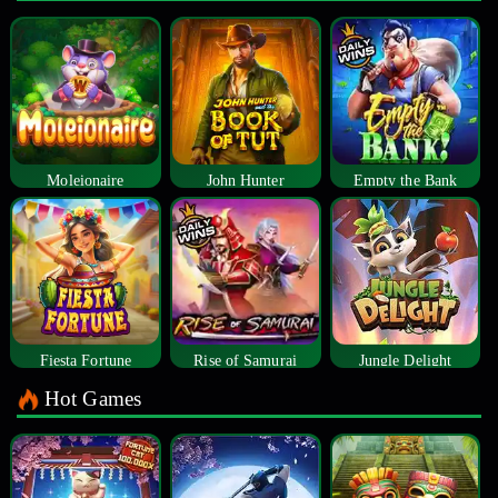
Moleionaire
John Hunter
Empty the Bank
Fiesta Fortune
Rise of Samurai
Jungle Delight
Hot Games