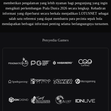
memberikan pengalaman yang lebih nyaman bagi pengunjung yang ingin
mengikuti perkembangan Piala Dunia 2026 secara lengkap. Kehadiran
informasi yang diperbarui secara berkala menjadikan LOTUSNET sebagai
salah satu referensi yang dapat membantu para pecinta sepak bola
mendapatkan berbagai informasi penting selama berlangsungnya turnamen.
Penyedia Games