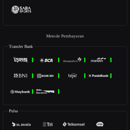
Metode Pembayaran
Transfer Bank
Pulsa