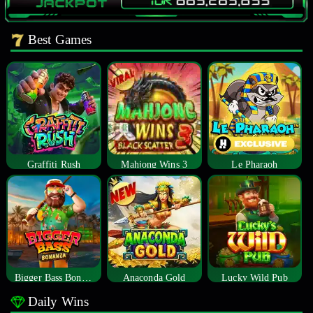
Best Games
Graffiti Rush
Mahjong Wins 3
Le Pharaoh
Bigger Bass Bonanza
Anaconda Gold
Lucky Wild Pub
Daily Wins