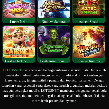
Lucky Neko
Ninja vs Samurai
Aztech Smash
Caishen luck Spread
Frightening Frankie
Rooster Rumble
LOTUSNET
menghadirkan berbagai informasi seputar Piala Dunia 2026
mulai dari jadwal pertandingan terbaru, prediksi skor, perkembangan
klasemen grup, hingga statistik pemain dan top skor turnamen. Dengan
tampilan yang responsif serta akses yang mudah digunakan melalui desktop
maupun perangkat mobile, LOTUSNET membantu penggemar sepak bola
mengikuti setiap momen penting dari ajang sepak bola terbesar di dunia
secara lebih praktis dan nyaman.