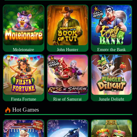
Moleionaire
John Hunter
Empty the Bank
Fiesta Fortune
Rise of Samurai
Jungle Delight
Hot Games