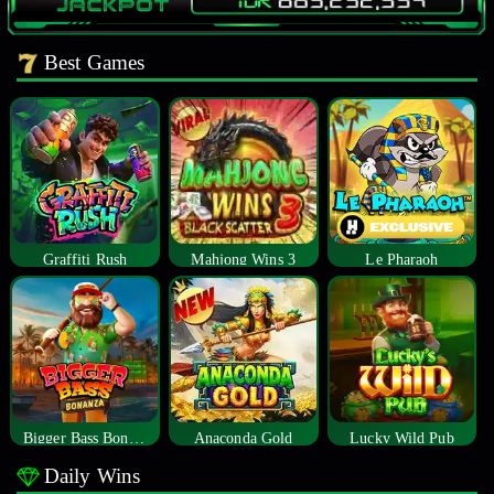
Best Games
Graffiti Rush
Mahjong Wins 3
Le Pharaoh
Bigger Bass Bonanza
Anaconda Gold
Lucky Wild Pub
Daily Wins