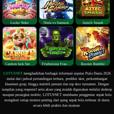
Lucky Neko
Ninja vs Samurai
Aztech Smash
Caishen luck Spread
Frightening Frankie
Rooster Rumble
LOTUSNET
menghadirkan berbagai informasi seputar Piala Dunia 2026
mulai dari jadwal pertandingan terbaru, prediksi skor, perkembangan
klasemen grup, hingga statistik pemain dan top skor turnamen. Dengan
tampilan yang responsif serta akses yang mudah digunakan melalui desktop
maupun perangkat mobile, LOTUSNET membantu penggemar sepak bola
mengikuti setiap momen penting dari ajang sepak bola terbesar di dunia
secara lebih praktis dan nyaman.