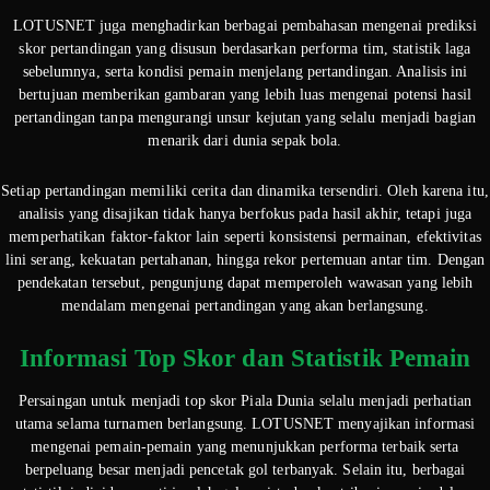
LOTUSNET juga menghadirkan berbagai pembahasan mengenai prediksi
skor pertandingan yang disusun berdasarkan performa tim, statistik laga
sebelumnya, serta kondisi pemain menjelang pertandingan. Analisis ini
bertujuan memberikan gambaran yang lebih luas mengenai potensi hasil
pertandingan tanpa mengurangi unsur kejutan yang selalu menjadi bagian
menarik dari dunia sepak bola.
Setiap pertandingan memiliki cerita dan dinamika tersendiri. Oleh karena itu,
analisis yang disajikan tidak hanya berfokus pada hasil akhir, tetapi juga
memperhatikan faktor-faktor lain seperti konsistensi permainan, efektivitas
lini serang, kekuatan pertahanan, hingga rekor pertemuan antar tim. Dengan
pendekatan tersebut, pengunjung dapat memperoleh wawasan yang lebih
mendalam mengenai pertandingan yang akan berlangsung.
Informasi Top Skor dan Statistik Pemain
Persaingan untuk menjadi top skor Piala Dunia selalu menjadi perhatian
utama selama turnamen berlangsung. LOTUSNET menyajikan informasi
mengenai pemain-pemain yang menunjukkan performa terbaik serta
berpeluang besar menjadi pencetak gol terbanyak. Selain itu, berbagai