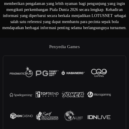
memberikan pengalaman yang lebih nyaman bagi pengunjung yang ingin
mengikuti perkembangan Piala Dunia 2026 secara lengkap. Kehadiran
informasi yang diperbarui secara berkala menjadikan LOTUSNET sebagai
salah satu referensi yang dapat membantu para pecinta sepak bola
mendapatkan berbagai informasi penting selama berlangsungnya turnamen.
Penyedia Games