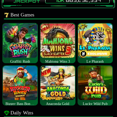
Best Games
Graffiti Rush
Mahjong Wins 3
Le Pharaoh
Bigger Bass Bonanza
Anaconda Gold
Lucky Wild Pub
Daily Wins