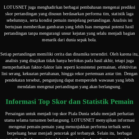
LOTUSNET juga menghadirkan berbagai pembahasan mengenai prediksi
skor pertandingan yang disusun berdasarkan performa tim, statistik laga
sebelumnya, serta kondisi pemain menjelang pertandingan. Analisis ini
bertujuan memberikan gambaran yang lebih luas mengenai potensi hasil
pertandingan tanpa mengurangi unsur kejutan yang selalu menjadi bagian
menarik dari dunia sepak bola.
Setiap pertandingan memiliki cerita dan dinamika tersendiri. Oleh karena itu,
analisis yang disajikan tidak hanya berfokus pada hasil akhir, tetapi juga
memperhatikan faktor-faktor lain seperti konsistensi permainan, efektivitas
lini serang, kekuatan pertahanan, hingga rekor pertemuan antar tim. Dengan
pendekatan tersebut, pengunjung dapat memperoleh wawasan yang lebih
mendalam mengenai pertandingan yang akan berlangsung.
Informasi Top Skor dan Statistik Pemain
Persaingan untuk menjadi top skor Piala Dunia selalu menjadi perhatian
utama selama turnamen berlangsung. LOTUSNET menyajikan informasi
mengenai pemain-pemain yang menunjukkan performa terbaik serta
berpeluang besar menjadi pencetak gol terbanyak. Selain itu, berbagai