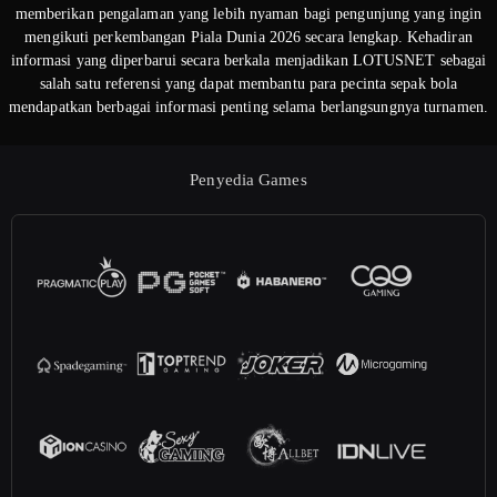
memberikan pengalaman yang lebih nyaman bagi pengunjung yang ingin
mengikuti perkembangan Piala Dunia 2026 secara lengkap. Kehadiran
informasi yang diperbarui secara berkala menjadikan LOTUSNET sebagai
salah satu referensi yang dapat membantu para pecinta sepak bola
mendapatkan berbagai informasi penting selama berlangsungnya turnamen.
Penyedia Games