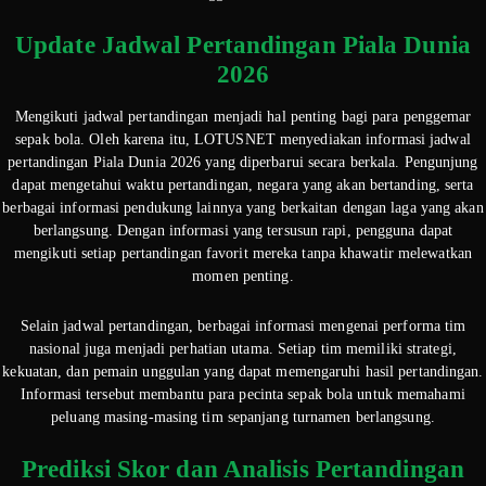
Update Jadwal Pertandingan Piala Dunia
2026
Mengikuti jadwal pertandingan menjadi hal penting bagi para penggemar
sepak bola. Oleh karena itu, LOTUSNET menyediakan informasi jadwal
pertandingan Piala Dunia 2026 yang diperbarui secara berkala. Pengunjung
dapat mengetahui waktu pertandingan, negara yang akan bertanding, serta
berbagai informasi pendukung lainnya yang berkaitan dengan laga yang akan
berlangsung. Dengan informasi yang tersusun rapi, pengguna dapat
mengikuti setiap pertandingan favorit mereka tanpa khawatir melewatkan
momen penting.
Selain jadwal pertandingan, berbagai informasi mengenai performa tim
nasional juga menjadi perhatian utama. Setiap tim memiliki strategi,
kekuatan, dan pemain unggulan yang dapat memengaruhi hasil pertandingan.
Informasi tersebut membantu para pecinta sepak bola untuk memahami
peluang masing-masing tim sepanjang turnamen berlangsung.
Prediksi Skor dan Analisis Pertandingan