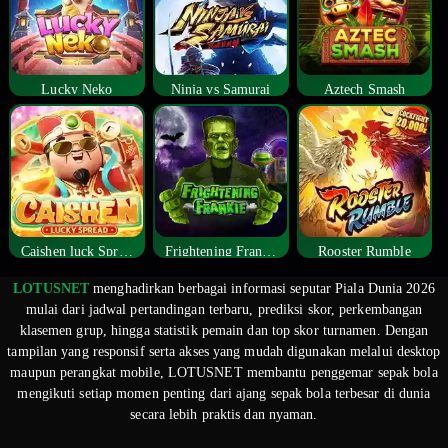
Lucky Neko
Ninja vs Samurai
Aztech Smash
Caishen luck Spread
Frightening Frankie
Rooster Rumble
LOTUSNET
menghadirkan berbagai informasi seputar Piala Dunia 2026
mulai dari jadwal pertandingan terbaru, prediksi skor, perkembangan
klasemen grup, hingga statistik pemain dan top skor turnamen. Dengan
tampilan yang responsif serta akses yang mudah digunakan melalui desktop
maupun perangkat mobile, LOTUSNET membantu penggemar sepak bola
mengikuti setiap momen penting dari ajang sepak bola terbesar di dunia
secara lebih praktis dan nyaman.