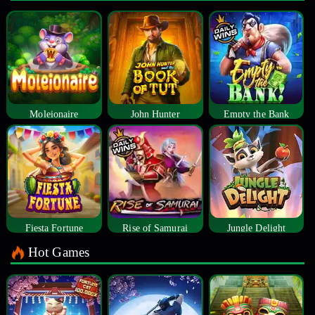
Moleionaire
John Hunter
Empty the Bank
Fiesta Fortune
Rise of Samurai
Jungle Delight
Hot Games