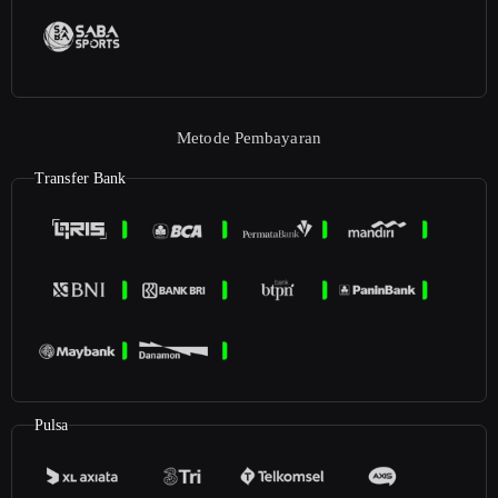
Metode Pembayaran
Transfer Bank
Pulsa