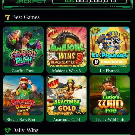
Best Games
Graffiti Rush
Mahjong Wins 3
Le Pharaoh
Bigger Bass Bonanza
Anaconda Gold
Lucky Wild Pub
Daily Wins