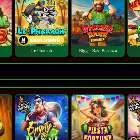
Le Pharaoh
Bigger Bass Bonanza