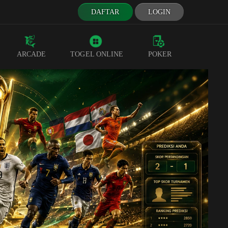
DAFTAR
LOGIN
ARCADE
TOGEL ONLINE
POKER