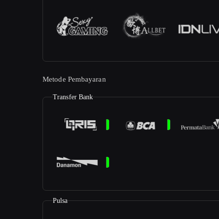
Metode Pembayaran
Transfer Bank
Pulsa