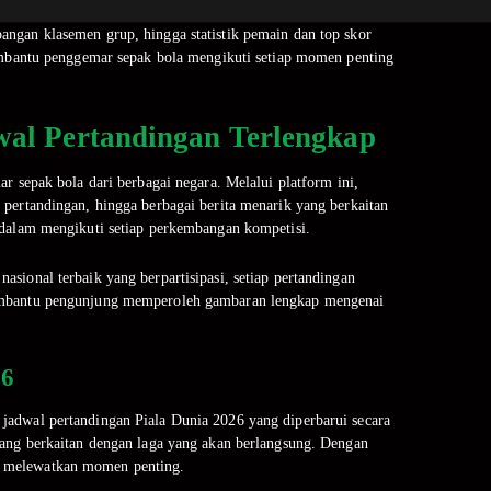
angan klasemen grup, hingga statistik pemain dan top skor
bantu penggemar sepak bola mengikuti setiap momen penting
al Pertandingan Terlengkap
sepak bola dari berbagai negara. Melalui platform ini,
 pertandingan, hingga berbagai berita menarik yang berkaitan
 dalam mengikuti setiap perkembangan kompetisi.
sional terbaik yang berpartisipasi, setiap pertandingan
embantu pengunjung memperoleh gambaran lengkap mengenai
26
jadwal pertandingan Piala Dunia 2026 yang diperbarui secara
yang berkaitan dengan laga yang akan berlangsung. Dengan
ir melewatkan momen penting.