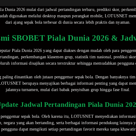
a Dunia 2026 mulai dari jadwal pertandingan terbaru, prediksi skor, perkemb
g mudah digunakan melalui desktop maupun perangkat mobile, LOTUSNET mem
dari ajang sepak bola terbesar di dunia secara lebih praktis dan nyaman.
mi SBOBET Piala Dunia 2026 & Jadw
tar Piala Dunia 2026 yang dapat diakses dengan mudah oleh para penggemar 
ndingan, perkembangan klasemen grup, statistik tim nasional, prediksi skor
Seluruh informasi disajikan secara terstruktur sehingga memudahkan pengguna
g paling dinantikan oleh jutaan penggemar sepak bola. Dengan banyaknya tim na
. LOTUSNET berupaya menyajikan berbagai informasi penting yang dapat m
jalannya turnamen, mulai dari babak penyisihan grup hingga fase final.
pdate Jadwal Pertandingan Piala Dunia 20
a penggemar sepak bola. Oleh karena itu, LOTUSNET menyediakan informasi 
, negara yang akan bertanding, serta berbagai informasi pendukung lainnya 
i, pengguna dapat mengikuti setiap pertandingan favorit mereka tanpa khawat