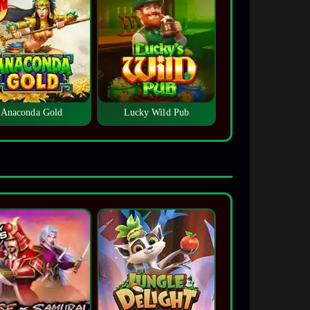
Anaconda Gold
Lucky Wild Pub