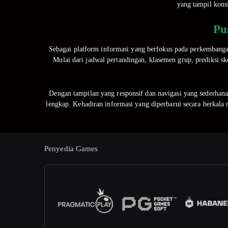
yang tampil kons
Pu
Sebagai platform informasi yang berfokus pada perkembang
Mulai dari jadwal pertandingan, klasemen grup, prediksi sk
Dengan tampilan yang responsif dan navigasi yang sederh
lengkap. Kehadiran informasi yang diperbarui secara berkal
Penyedia Games