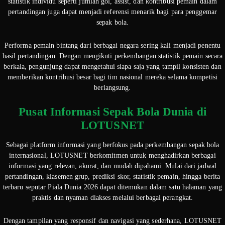
statistik individu seperti jumlah gol, assist, dan kontribusi pemain dalam
pertandingan juga dapat menjadi referensi menarik bagi para penggemar
sepak bola.
Performa pemain bintang dari berbagai negara sering kali menjadi penentu
hasil pertandingan. Dengan mengikuti perkembangan statistik pemain secara
berkala, pengunjung dapat mengetahui siapa saja yang tampil konsisten dan
memberikan kontribusi besar bagi tim nasional mereka selama kompetisi
berlangsung.
Pusat Informasi Sepak Bola Dunia di
LOTUSNET
Sebagai platform informasi yang berfokus pada perkembangan sepak bola
internasional, LOTUSNET berkomitmen untuk menghadirkan berbagai
informasi yang relevan, akurat, dan mudah dipahami. Mulai dari jadwal
pertandingan, klasemen grup, prediksi skor, statistik pemain, hingga berita
terbaru seputar Piala Dunia 2026 dapat ditemukan dalam satu halaman yang
praktis dan nyaman diakses melalui berbagai perangkat.
Dengan tampilan yang responsif dan navigasi yang sederhana, LOTUSNET