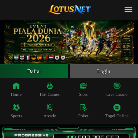
Beranda
Slot Online
Live Casino
Sportsbook
Arcade
Togel Online
Daftar
Login
Poker
Whatsapp
Home
Hot Games
Slots
Live Casino
Telegram
Sports
Arcade
Poker
Togel Online
Livechat