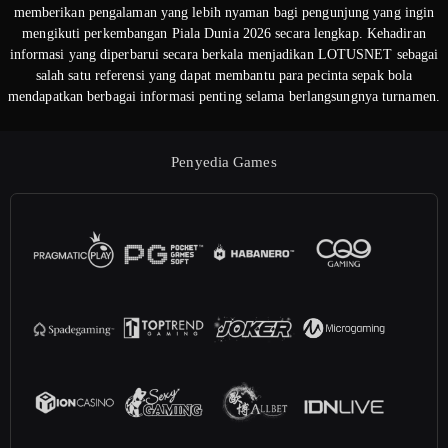
memberikan pengalaman yang lebih nyaman bagi pengunjung yang ingin
mengikuti perkembangan Piala Dunia 2026 secara lengkap. Kehadiran
informasi yang diperbarui secara berkala menjadikan LOTUSNET sebagai
salah satu referensi yang dapat membantu para pecinta sepak bola
mendapatkan berbagai informasi penting selama berlangsungnya turnamen.
Penyedia Games