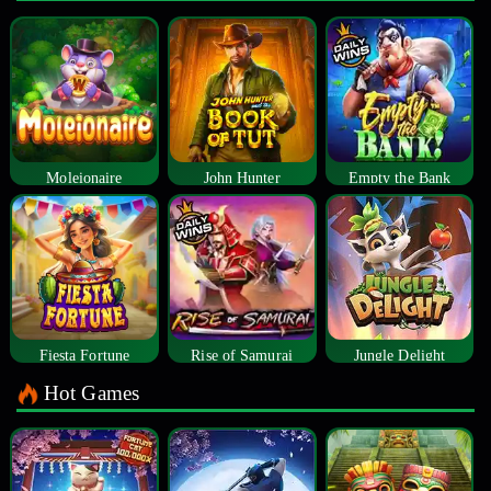
Moleionaire
John Hunter
Empty the Bank
Fiesta Fortune
Rise of Samurai
Jungle Delight
Hot Games