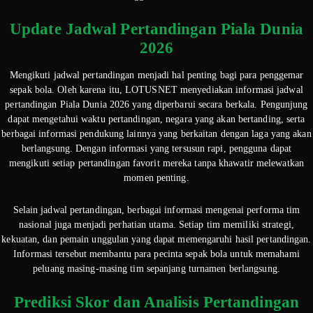
Update Jadwal Pertandingan Piala Dunia
2026
Mengikuti jadwal pertandingan menjadi hal penting bagi para penggemar
sepak bola. Oleh karena itu, LOTUSNET menyediakan informasi jadwal
pertandingan Piala Dunia 2026 yang diperbarui secara berkala. Pengunjung
dapat mengetahui waktu pertandingan, negara yang akan bertanding, serta
berbagai informasi pendukung lainnya yang berkaitan dengan laga yang akan
berlangsung. Dengan informasi yang tersusun rapi, pengguna dapat
mengikuti setiap pertandingan favorit mereka tanpa khawatir melewatkan
momen penting.
Selain jadwal pertandingan, berbagai informasi mengenai performa tim
nasional juga menjadi perhatian utama. Setiap tim memiliki strategi,
kekuatan, dan pemain unggulan yang dapat memengaruhi hasil pertandingan.
Informasi tersebut membantu para pecinta sepak bola untuk memahami
peluang masing-masing tim sepanjang turnamen berlangsung.
Prediksi Skor dan Analisis Pertandingan