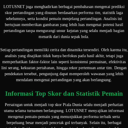
LOTUSNET juga menghadirkan berbagai pembahasan mengenai prediksi
skor pertandingan yang disusun berdasarkan performa tim, statistik laga
sebelumnya, serta kondisi pemain menjelang pertandingan. Analisis ini
bertujuan memberikan gambaran yang lebih luas mengenai potensi hasil
pertandingan tanpa mengurangi unsur kejutan yang selalu menjadi bagian
menarik dari dunia sepak bola.
Setiap pertandingan memiliki cerita dan dinamika tersendiri. Oleh karena itu,
analisis yang disajikan tidak hanya berfokus pada hasil akhir, tetapi juga
memperhatikan faktor-faktor lain seperti konsistensi permainan, efektivitas
lini serang, kekuatan pertahanan, hingga rekor pertemuan antar tim. Dengan
pendekatan tersebut, pengunjung dapat memperoleh wawasan yang lebih
mendalam mengenai pertandingan yang akan berlangsung.
Informasi Top Skor dan Statistik Pemain
Persaingan untuk menjadi top skor Piala Dunia selalu menjadi perhatian
utama selama turnamen berlangsung. LOTUSNET menyajikan informasi
mengenai pemain-pemain yang menunjukkan performa terbaik serta
berpeluang besar menjadi pencetak gol terbanyak. Selain itu, berbagai