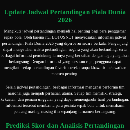
Update Jadwal Pertandingan Piala Dunia
2026
Mengikuti jadwal pertandingan menjadi hal penting bagi para penggemar
sepak bola. Oleh karena itu, LOTUSNET menyediakan informasi jadwal
pertandingan Piala Dunia 2026 yang diperbarui secara berkala. Pengunjung
dapat mengetahui waktu pertandingan, negara yang akan bertanding, serta
berbagai informasi pendukung lainnya yang berkaitan dengan laga yang akan
berlangsung. Dengan informasi yang tersusun rapi, pengguna dapat
mengikuti setiap pertandingan favorit mereka tanpa khawatir melewatkan
momen penting.
Selain jadwal pertandingan, berbagai informasi mengenai performa tim
nasional juga menjadi perhatian utama. Setiap tim memiliki strategi,
kekuatan, dan pemain unggulan yang dapat memengaruhi hasil pertandingan.
Informasi tersebut membantu para pecinta sepak bola untuk memahami
peluang masing-masing tim sepanjang turnamen berlangsung.
Prediksi Skor dan Analisis Pertandingan