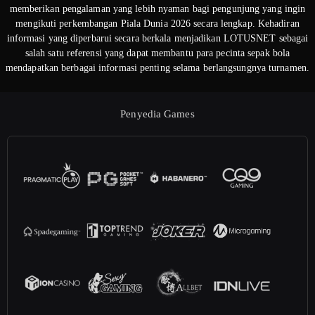
memberikan pengalaman yang lebih nyaman bagi pengunjung yang ingin
mengikuti perkembangan Piala Dunia 2026 secara lengkap. Kehadiran
informasi yang diperbarui secara berkala menjadikan LOTUSNET sebagai
salah satu referensi yang dapat membantu para pecinta sepak bola
mendapatkan berbagai informasi penting selama berlangsungnya turnamen.
Penyedia Games