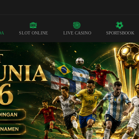
DA
SLOT ONLINE
LIVE CASINO
SPORTSBOOK