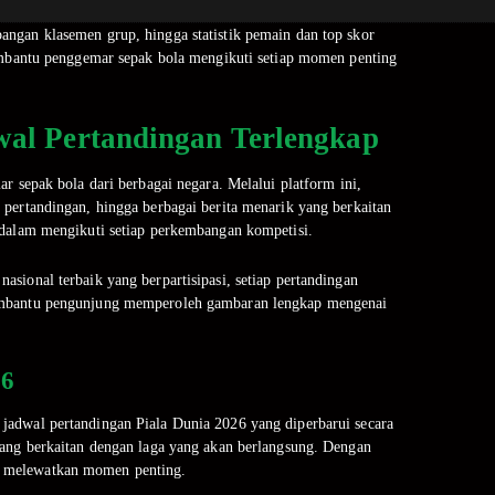
angan klasemen grup, hingga statistik pemain dan top skor
bantu penggemar sepak bola mengikuti setiap momen penting
al Pertandingan Terlengkap
sepak bola dari berbagai negara. Melalui platform ini,
 pertandingan, hingga berbagai berita menarik yang berkaitan
 dalam mengikuti setiap perkembangan kompetisi.
sional terbaik yang berpartisipasi, setiap pertandingan
embantu pengunjung memperoleh gambaran lengkap mengenai
26
jadwal pertandingan Piala Dunia 2026 yang diperbarui secara
yang berkaitan dengan laga yang akan berlangsung. Dengan
ir melewatkan momen penting.