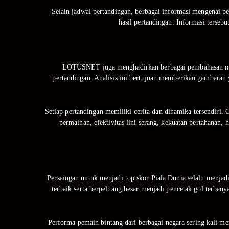
Selain jadwal pertandingan, berbagai informasi mengenai p
hasil pertandingan. Informasi terse
LOTUSNET juga menghadirkan berbagai pembahasan mengen
pertandingan. Analisis ini bertujuan memberikan gambaran 
Setiap pertandingan memiliki cerita dan dinamika tersendiri. Ol
permainan, efektivitas lini serang, kekuatan pertahana
Persaingan untuk menjadi top skor Piala Dunia selalu men
terbaik serta berpeluang besar menjadi pencetak gol terbanya
Performa pemain bintang dari berbagai negara sering kali me