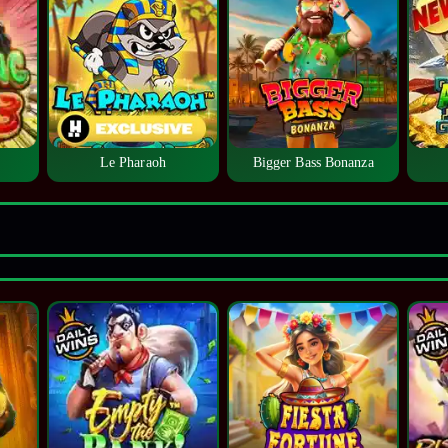
Le Pharaoh
Bigger Bass Bonanza