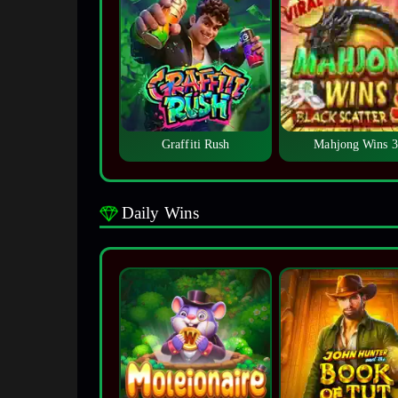
Graffiti Rush
Mahjong Wins 3
Daily Wins