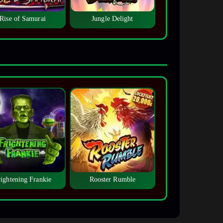
Rise of Samurai
Jungle Delight
rightening Frankie
Rooster Rumble