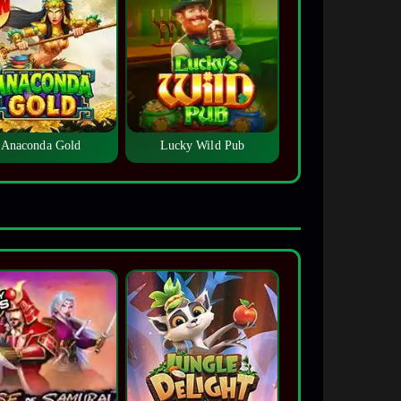
Anaconda Gold
Lucky Wild Pub