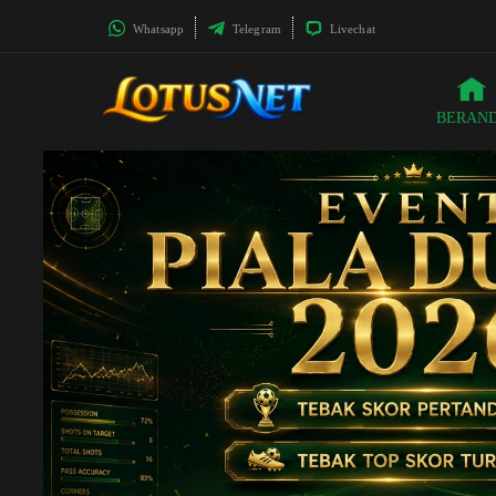
Whatsapp
Telegram
Livechat
BERAN