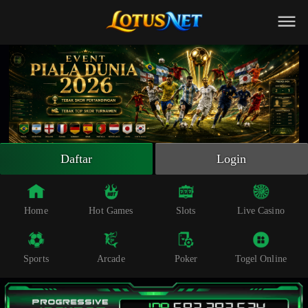
Beranda
Slot Online
Live Casino
Sportsbook
Arcade
Togel Online
Daftar
Login
Poker
Whatsapp
Home
Hot Games
Slots
Live Casino
Telegram
Sports
Arcade
Poker
Togel Online
Livechat