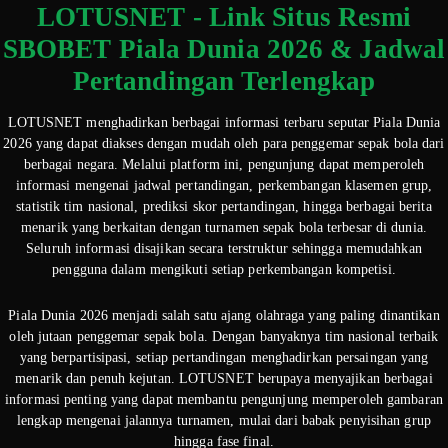
LOTUSNET - Link Situs Resmi
SBOBET Piala Dunia 2026 & Jadwal
Pertandingan Terlengkap
LOTUSNET menghadirkan berbagai informasi terbaru seputar Piala Dunia
2026 yang dapat diakses dengan mudah oleh para penggemar sepak bola dari
berbagai negara. Melalui platform ini, pengunjung dapat memperoleh
informasi mengenai jadwal pertandingan, perkembangan klasemen grup,
statistik tim nasional, prediksi skor pertandingan, hingga berbagai berita
menarik yang berkaitan dengan turnamen sepak bola terbesar di dunia.
Seluruh informasi disajikan secara terstruktur sehingga memudahkan
pengguna dalam mengikuti setiap perkembangan kompetisi.
Piala Dunia 2026 menjadi salah satu ajang olahraga yang paling dinantikan
oleh jutaan penggemar sepak bola. Dengan banyaknya tim nasional terbaik
yang berpartisipasi, setiap pertandingan menghadirkan persaingan yang
menarik dan penuh kejutan. LOTUSNET berupaya menyajikan berbagai
informasi penting yang dapat membantu pengunjung memperoleh gambaran
lengkap mengenai jalannya turnamen, mulai dari babak penyisihan grup
hingga fase final.