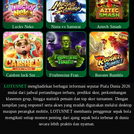
Lucky Neko
Ninja vs Samurai
Aztech Smash
Caishen luck Spread
Frightening Frankie
Rooster Rumble
LOTUSNET
menghadirkan berbagai informasi seputar Piala Dunia 2026
mulai dari jadwal pertandingan terbaru, prediksi skor, perkembangan
klasemen grup, hingga statistik pemain dan top skor turnamen. Dengan
tampilan yang responsif serta akses yang mudah digunakan melalui desktop
maupun perangkat mobile, LOTUSNET membantu penggemar sepak bola
mengikuti setiap momen penting dari ajang sepak bola terbesar di dunia
secara lebih praktis dan nyaman.