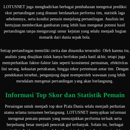
LOTUSNET juga menghadirkan berbagai pembahasan mengenai prediksi
skor pertandingan yang disusun berdasarkan performa tim, statistik laga
sebelumnya, serta kondisi pemain menjelang pertandingan. Analisis ini
bertujuan memberikan gambaran yang lebih luas mengenai potensi hasil
pertandingan tanpa mengurangi unsur kejutan yang selalu menjadi bagian
menarik dari dunia sepak bola.
Setiap pertandingan memiliki cerita dan dinamika tersendiri. Oleh karena itu,
analisis yang disajikan tidak hanya berfokus pada hasil akhir, tetapi juga
memperhatikan faktor-faktor lain seperti konsistensi permainan, efektivitas
lini serang, kekuatan pertahanan, hingga rekor pertemuan antar tim. Dengan
pendekatan tersebut, pengunjung dapat memperoleh wawasan yang lebih
mendalam mengenai pertandingan yang akan berlangsung.
Informasi Top Skor dan Statistik Pemain
Persaingan untuk menjadi top skor Piala Dunia selalu menjadi perhatian
utama selama turnamen berlangsung. LOTUSNET menyajikan informasi
mengenai pemain-pemain yang menunjukkan performa terbaik serta
berpeluang besar menjadi pencetak gol terbanyak. Selain itu, berbagai