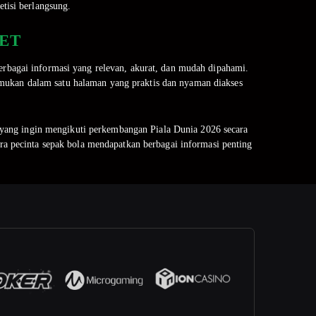
tisi berlangsung.
NET
bagai informasi yang relevan, akurat, dan mudah dipahami.
itemukan dalam satu halaman yang praktis dan nyaman diakses
ang ingin mengikuti perkembangan Piala Dunia 2026 secara
a pecinta sepak bola mendapatkan berbagai informasi penting