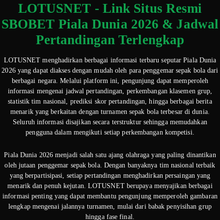
LOTUSNET - Link Situs Resmi
SBOBET Piala Dunia 2026 & Jadwal
Pertandingan Terlengkap
LOTUSNET menghadirkan berbagai informasi terbaru seputar Piala Dunia
2026 yang dapat diakses dengan mudah oleh para penggemar sepak bola dari
berbagai negara. Melalui platform ini, pengunjung dapat memperoleh
informasi mengenai jadwal pertandingan, perkembangan klasemen grup,
statistik tim nasional, prediksi skor pertandingan, hingga berbagai berita
menarik yang berkaitan dengan turnamen sepak bola terbesar di dunia.
Seluruh informasi disajikan secara terstruktur sehingga memudahkan
pengguna dalam mengikuti setiap perkembangan kompetisi.
Piala Dunia 2026 menjadi salah satu ajang olahraga yang paling dinantikan
oleh jutaan penggemar sepak bola. Dengan banyaknya tim nasional terbaik
yang berpartisipasi, setiap pertandingan menghadirkan persaingan yang
menarik dan penuh kejutan. LOTUSNET berupaya menyajikan berbagai
informasi penting yang dapat membantu pengunjung memperoleh gambaran
lengkap mengenai jalannya turnamen, mulai dari babak penyisihan grup
hingga fase final.