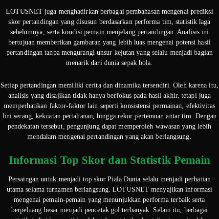
LOTUSNET juga menghadirkan berbagai pembahasan mengenai prediksi
skor pertandingan yang disusun berdasarkan performa tim, statistik laga
sebelumnya, serta kondisi pemain menjelang pertandingan. Analisis ini
bertujuan memberikan gambaran yang lebih luas mengenai potensi hasil
pertandingan tanpa mengurangi unsur kejutan yang selalu menjadi bagian
menarik dari dunia sepak bola.
Setiap pertandingan memiliki cerita dan dinamika tersendiri. Oleh karena itu,
analisis yang disajikan tidak hanya berfokus pada hasil akhir, tetapi juga
memperhatikan faktor-faktor lain seperti konsistensi permainan, efektivitas
lini serang, kekuatan pertahanan, hingga rekor pertemuan antar tim. Dengan
pendekatan tersebut, pengunjung dapat memperoleh wawasan yang lebih
mendalam mengenai pertandingan yang akan berlangsung.
Informasi Top Skor dan Statistik Pemain
Persaingan untuk menjadi top skor Piala Dunia selalu menjadi perhatian
utama selama turnamen berlangsung. LOTUSNET menyajikan informasi
mengenai pemain-pemain yang menunjukkan performa terbaik serta
berpeluang besar menjadi pencetak gol terbanyak. Selain itu, berbagai