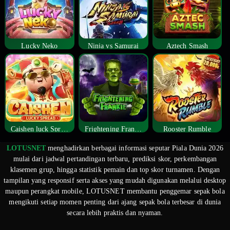
Lucky Neko
Ninja vs Samurai
Aztech Smash
Caishen luck Spread
Frightening Frankie
Rooster Rumble
LOTUSNET
menghadirkan berbagai informasi seputar Piala Dunia 2026
mulai dari jadwal pertandingan terbaru, prediksi skor, perkembangan
klasemen grup, hingga statistik pemain dan top skor turnamen. Dengan
tampilan yang responsif serta akses yang mudah digunakan melalui desktop
maupun perangkat mobile, LOTUSNET membantu penggemar sepak bola
mengikuti setiap momen penting dari ajang sepak bola terbesar di dunia
secara lebih praktis dan nyaman.