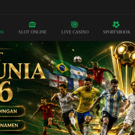
DA
SLOT ONLINE
LIVE CASINO
SPORTSBOOK