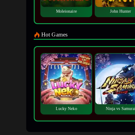
Moleionaire
John Hunter
Hot Games
Lucky Neko
Ninja vs Samura