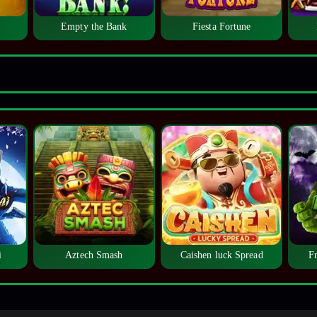
Empty the Bank
Fiesta Fortune
i
Aztech Smash
Caishen luck Spread
F