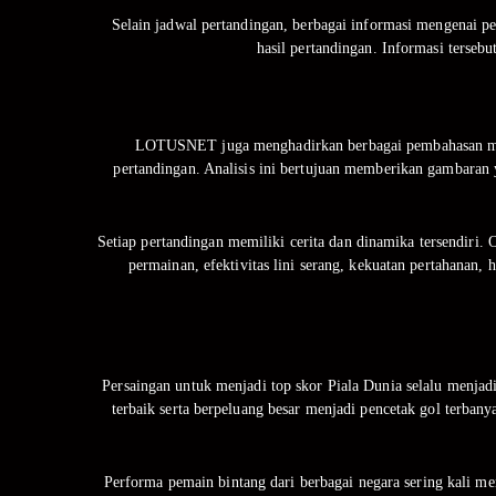
Selain jadwal pertandingan, berbagai informasi mengenai p
hasil pertandingan. Informasi terse
LOTUSNET juga menghadirkan berbagai pembahasan mengen
pertandingan. Analisis ini bertujuan memberikan gambaran 
Setiap pertandingan memiliki cerita dan dinamika tersendiri. Ol
permainan, efektivitas lini serang, kekuatan pertahana
Persaingan untuk menjadi top skor Piala Dunia selalu men
terbaik serta berpeluang besar menjadi pencetak gol terbanya
Performa pemain bintang dari berbagai negara sering kali me