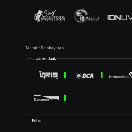
Metode Pembayaran
Transfer Bank
Pulsa