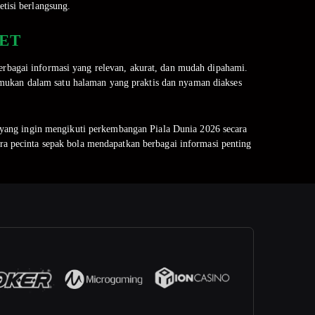
tisi berlangsung.
NET
bagai informasi yang relevan, akurat, dan mudah dipahami.
itemukan dalam satu halaman yang praktis dan nyaman diakses
ang ingin mengikuti perkembangan Piala Dunia 2026 secara
a pecinta sepak bola mendapatkan berbagai informasi penting