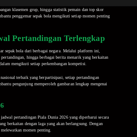
angan klasemen grup, hingga statistik pemain dan top skor
bantu penggemar sepak bola mengikuti setiap momen penting
al Pertandingan Terlengkap
sepak bola dari berbagai negara. Melalui platform ini,
 pertandingan, hingga berbagai berita menarik yang berkaitan
 dalam mengikuti setiap perkembangan kompetisi.
sional terbaik yang berpartisipasi, setiap pertandingan
embantu pengunjung memperoleh gambaran lengkap mengenai
26
jadwal pertandingan Piala Dunia 2026 yang diperbarui secara
yang berkaitan dengan laga yang akan berlangsung. Dengan
ir melewatkan momen penting.