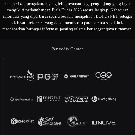
memberikan pengalaman yang lebih nyaman bagi pengunjung yang ingin
mengikuti perkembangan Piala Dunia 2026 secara lengkap. Kehadiran
informasi yang diperbarui secara berkala menjadikan LOTUSNET sebagai
salah satu referensi yang dapat membantu para pecinta sepak bola
mendapatkan berbagai informasi penting selama berlangsungnya turnamen.
Penyedia Games