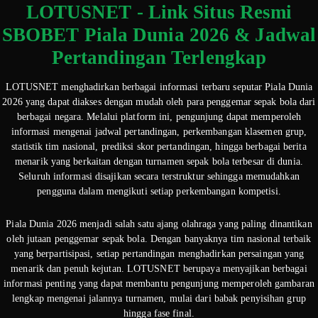
LOTUSNET - Link Situs Resmi
SBOBET Piala Dunia 2026 & Jadwal
Pertandingan Terlengkap
LOTUSNET menghadirkan berbagai informasi terbaru seputar Piala Dunia
2026 yang dapat diakses dengan mudah oleh para penggemar sepak bola dari
berbagai negara. Melalui platform ini, pengunjung dapat memperoleh
informasi mengenai jadwal pertandingan, perkembangan klasemen grup,
statistik tim nasional, prediksi skor pertandingan, hingga berbagai berita
menarik yang berkaitan dengan turnamen sepak bola terbesar di dunia.
Seluruh informasi disajikan secara terstruktur sehingga memudahkan
pengguna dalam mengikuti setiap perkembangan kompetisi.
Piala Dunia 2026 menjadi salah satu ajang olahraga yang paling dinantikan
oleh jutaan penggemar sepak bola. Dengan banyaknya tim nasional terbaik
yang berpartisipasi, setiap pertandingan menghadirkan persaingan yang
menarik dan penuh kejutan. LOTUSNET berupaya menyajikan berbagai
informasi penting yang dapat membantu pengunjung memperoleh gambaran
lengkap mengenai jalannya turnamen, mulai dari babak penyisihan grup
hingga fase final.