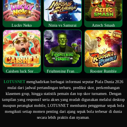
Lucky Neko
Ninja vs Samurai
Aztech Smash
Caishen luck Spread
Frightening Frankie
Rooster Rumble
LOTUSNET
menghadirkan berbagai informasi seputar Piala Dunia 2026
mulai dari jadwal pertandingan terbaru, prediksi skor, perkembangan
klasemen grup, hingga statistik pemain dan top skor turnamen. Dengan
tampilan yang responsif serta akses yang mudah digunakan melalui desktop
maupun perangkat mobile, LOTUSNET membantu penggemar sepak bola
mengikuti setiap momen penting dari ajang sepak bola terbesar di dunia
secara lebih praktis dan nyaman.