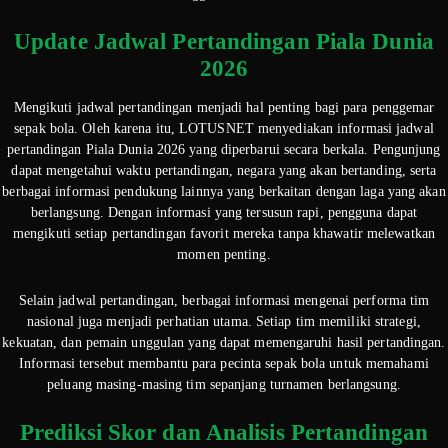
Update Jadwal Pertandingan Piala Dunia
2026
Mengikuti jadwal pertandingan menjadi hal penting bagi para penggemar
sepak bola. Oleh karena itu, LOTUSNET menyediakan informasi jadwal
pertandingan Piala Dunia 2026 yang diperbarui secara berkala. Pengunjung
dapat mengetahui waktu pertandingan, negara yang akan bertanding, serta
berbagai informasi pendukung lainnya yang berkaitan dengan laga yang akan
berlangsung. Dengan informasi yang tersusun rapi, pengguna dapat
mengikuti setiap pertandingan favorit mereka tanpa khawatir melewatkan
momen penting.
Selain jadwal pertandingan, berbagai informasi mengenai performa tim
nasional juga menjadi perhatian utama. Setiap tim memiliki strategi,
kekuatan, dan pemain unggulan yang dapat memengaruhi hasil pertandingan.
Informasi tersebut membantu para pecinta sepak bola untuk memahami
peluang masing-masing tim sepanjang turnamen berlangsung.
Prediksi Skor dan Analisis Pertandingan