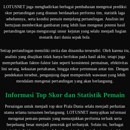
LOTUSNET juga menghadirkan berbagai pembahasan mengenai prediksi
skor pertandingan yang disusun berdasarkan performa tim, statistik laga
sebelumnya, serta kondisi pemain menjelang pertandingan. Analisis ini
bertujuan memberikan gambaran yang lebih luas mengenai potensi hasil
pertandingan tanpa mengurangi unsur kejutan yang selalu menjadi bagian
menarik dari dunia sepak bola.
Setiap pertandingan memiliki cerita dan dinamika tersendiri. Oleh karena itu,
analisis yang disajikan tidak hanya berfokus pada hasil akhir, tetapi juga
memperhatikan faktor-faktor lain seperti konsistensi permainan, efektivitas
lini serang, kekuatan pertahanan, hingga rekor pertemuan antar tim. Dengan
pendekatan tersebut, pengunjung dapat memperoleh wawasan yang lebih
mendalam mengenai pertandingan yang akan berlangsung.
Informasi Top Skor dan Statistik Pemain
Persaingan untuk menjadi top skor Piala Dunia selalu menjadi perhatian
utama selama turnamen berlangsung. LOTUSNET menyajikan informasi
mengenai pemain-pemain yang menunjukkan performa terbaik serta
berpeluang besar menjadi pencetak gol terbanyak. Selain itu, berbagai