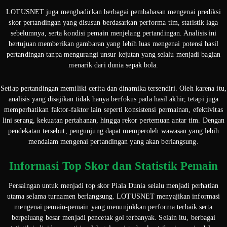
LOTUSNET juga menghadirkan berbagai pembahasan mengenai prediksi
skor pertandingan yang disusun berdasarkan performa tim, statistik laga
sebelumnya, serta kondisi pemain menjelang pertandingan. Analisis ini
bertujuan memberikan gambaran yang lebih luas mengenai potensi hasil
pertandingan tanpa mengurangi unsur kejutan yang selalu menjadi bagian
menarik dari dunia sepak bola.
Setiap pertandingan memiliki cerita dan dinamika tersendiri. Oleh karena itu,
analisis yang disajikan tidak hanya berfokus pada hasil akhir, tetapi juga
memperhatikan faktor-faktor lain seperti konsistensi permainan, efektivitas
lini serang, kekuatan pertahanan, hingga rekor pertemuan antar tim. Dengan
pendekatan tersebut, pengunjung dapat memperoleh wawasan yang lebih
mendalam mengenai pertandingan yang akan berlangsung.
Informasi Top Skor dan Statistik Pemain
Persaingan untuk menjadi top skor Piala Dunia selalu menjadi perhatian
utama selama turnamen berlangsung. LOTUSNET menyajikan informasi
mengenai pemain-pemain yang menunjukkan performa terbaik serta
berpeluang besar menjadi pencetak gol terbanyak. Selain itu, berbagai