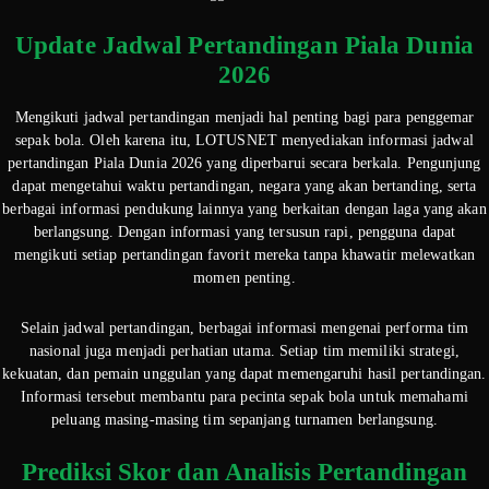
Update Jadwal Pertandingan Piala Dunia
2026
Mengikuti jadwal pertandingan menjadi hal penting bagi para penggemar
sepak bola. Oleh karena itu, LOTUSNET menyediakan informasi jadwal
pertandingan Piala Dunia 2026 yang diperbarui secara berkala. Pengunjung
dapat mengetahui waktu pertandingan, negara yang akan bertanding, serta
berbagai informasi pendukung lainnya yang berkaitan dengan laga yang akan
berlangsung. Dengan informasi yang tersusun rapi, pengguna dapat
mengikuti setiap pertandingan favorit mereka tanpa khawatir melewatkan
momen penting.
Selain jadwal pertandingan, berbagai informasi mengenai performa tim
nasional juga menjadi perhatian utama. Setiap tim memiliki strategi,
kekuatan, dan pemain unggulan yang dapat memengaruhi hasil pertandingan.
Informasi tersebut membantu para pecinta sepak bola untuk memahami
peluang masing-masing tim sepanjang turnamen berlangsung.
Prediksi Skor dan Analisis Pertandingan