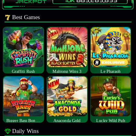
Best Games
Graffiti Rush
Mahjong Wins 3
Le Pharaoh
Bigger Bass Bonanza
Anaconda Gold
Lucky Wild Pub
Daily Wins