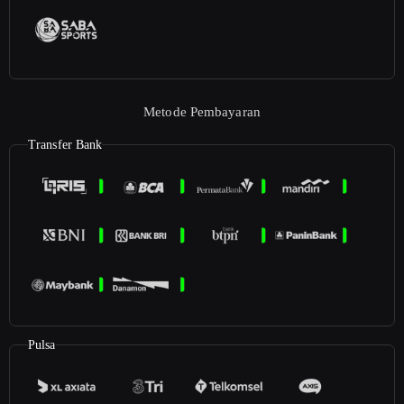
Metode Pembayaran
Transfer Bank
Pulsa