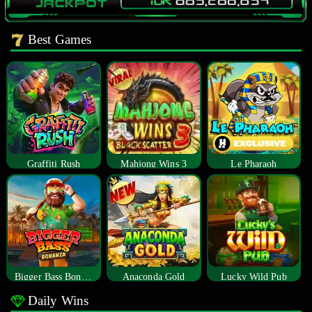
Best Games
Graffiti Rush
Mahjong Wins 3
Le Pharaoh
Bigger Bass Bonanza
Anaconda Gold
Lucky Wild Pub
Daily Wins