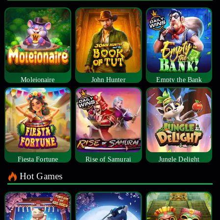
Moleionaire
John Hunter
Empty the Bank
Fiesta Fortune
Rise of Samurai
Jungle Delight
Hot Games