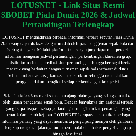
LOTUSNET - Link Situs Resmi
SBOBET Piala Dunia 2026 & Jadwal
Pertandingan Terlengkap
LOTUSNET menghadirkan berbagai informasi terbaru seputar Piala Dunia
2026 yang dapat diakses dengan mudah oleh para penggemar sepak bola dari
berbagai negara. Melalui platform ini, pengunjung dapat memperoleh
informasi mengenai jadwal pertandingan, perkembangan klasemen grup,
statistik tim nasional, prediksi skor pertandingan, hingga berbagai berita
menarik yang berkaitan dengan turnamen sepak bola terbesar di dunia.
Seluruh informasi disajikan secara terstruktur sehingga memudahkan
pengguna dalam mengikuti setiap perkembangan kompetisi.
Piala Dunia 2026 menjadi salah satu ajang olahraga yang paling dinantikan
oleh jutaan penggemar sepak bola. Dengan banyaknya tim nasional terbaik
yang berpartisipasi, setiap pertandingan menghadirkan persaingan yang
menarik dan penuh kejutan. LOTUSNET berupaya menyajikan berbagai
informasi penting yang dapat membantu pengunjung memperoleh gambaran
lengkap mengenai jalannya turnamen, mulai dari babak penyisihan grup
hingga fase final.