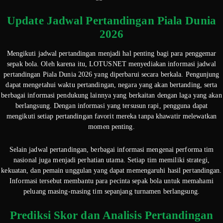
Update Jadwal Pertandingan Piala Dunia
2026
Mengikuti jadwal pertandingan menjadi hal penting bagi para penggemar
sepak bola. Oleh karena itu, LOTUSNET menyediakan informasi jadwal
pertandingan Piala Dunia 2026 yang diperbarui secara berkala. Pengunjung
dapat mengetahui waktu pertandingan, negara yang akan bertanding, serta
berbagai informasi pendukung lainnya yang berkaitan dengan laga yang akan
berlangsung. Dengan informasi yang tersusun rapi, pengguna dapat
mengikuti setiap pertandingan favorit mereka tanpa khawatir melewatkan
momen penting.
Selain jadwal pertandingan, berbagai informasi mengenai performa tim
nasional juga menjadi perhatian utama. Setiap tim memiliki strategi,
kekuatan, dan pemain unggulan yang dapat memengaruhi hasil pertandingan.
Informasi tersebut membantu para pecinta sepak bola untuk memahami
peluang masing-masing tim sepanjang turnamen berlangsung.
Prediksi Skor dan Analisis Pertandingan