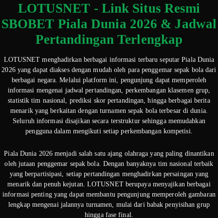
LOTUSNET - Link Situs Resmi
SBOBET Piala Dunia 2026 & Jadwal
Pertandingan Terlengkap
LOTUSNET menghadirkan berbagai informasi terbaru seputar Piala Dunia
2026 yang dapat diakses dengan mudah oleh para penggemar sepak bola dari
berbagai negara. Melalui platform ini, pengunjung dapat memperoleh
informasi mengenai jadwal pertandingan, perkembangan klasemen grup,
statistik tim nasional, prediksi skor pertandingan, hingga berbagai berita
menarik yang berkaitan dengan turnamen sepak bola terbesar di dunia.
Seluruh informasi disajikan secara terstruktur sehingga memudahkan
pengguna dalam mengikuti setiap perkembangan kompetisi.
Piala Dunia 2026 menjadi salah satu ajang olahraga yang paling dinantikan
oleh jutaan penggemar sepak bola. Dengan banyaknya tim nasional terbaik
yang berpartisipasi, setiap pertandingan menghadirkan persaingan yang
menarik dan penuh kejutan. LOTUSNET berupaya menyajikan berbagai
informasi penting yang dapat membantu pengunjung memperoleh gambaran
lengkap mengenai jalannya turnamen, mulai dari babak penyisihan grup
hingga fase final.