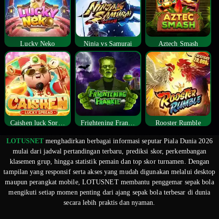
Lucky Neko
Ninja vs Samurai
Aztech Smash
Caishen luck Spread
Frightening Frankie
Rooster Rumble
LOTUSNET
menghadirkan berbagai informasi seputar Piala Dunia 2026
mulai dari jadwal pertandingan terbaru, prediksi skor, perkembangan
klasemen grup, hingga statistik pemain dan top skor turnamen. Dengan
tampilan yang responsif serta akses yang mudah digunakan melalui desktop
maupun perangkat mobile, LOTUSNET membantu penggemar sepak bola
mengikuti setiap momen penting dari ajang sepak bola terbesar di dunia
secara lebih praktis dan nyaman.