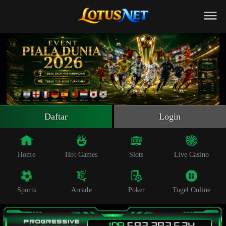
Beranda
Slot Online
Live Casino
Sportsbook
Arcade
Togel Online
Daftar
Login
Poker
Whatsapp
Home
Hot Games
Slots
Live Casino
Telegram
Sports
Arcade
Poker
Togel Online
Livechat