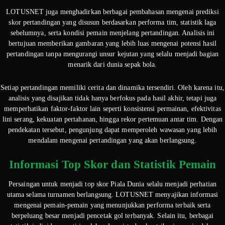
LOTUSNET juga menghadirkan berbagai pembahasan mengenai prediksi
skor pertandingan yang disusun berdasarkan performa tim, statistik laga
sebelumnya, serta kondisi pemain menjelang pertandingan. Analisis ini
bertujuan memberikan gambaran yang lebih luas mengenai potensi hasil
pertandingan tanpa mengurangi unsur kejutan yang selalu menjadi bagian
menarik dari dunia sepak bola.
Setiap pertandingan memiliki cerita dan dinamika tersendiri. Oleh karena itu,
analisis yang disajikan tidak hanya berfokus pada hasil akhir, tetapi juga
memperhatikan faktor-faktor lain seperti konsistensi permainan, efektivitas
lini serang, kekuatan pertahanan, hingga rekor pertemuan antar tim. Dengan
pendekatan tersebut, pengunjung dapat memperoleh wawasan yang lebih
mendalam mengenai pertandingan yang akan berlangsung.
Informasi Top Skor dan Statistik Pemain
Persaingan untuk menjadi top skor Piala Dunia selalu menjadi perhatian
utama selama turnamen berlangsung. LOTUSNET menyajikan informasi
mengenai pemain-pemain yang menunjukkan performa terbaik serta
berpeluang besar menjadi pencetak gol terbanyak. Selain itu, berbagai