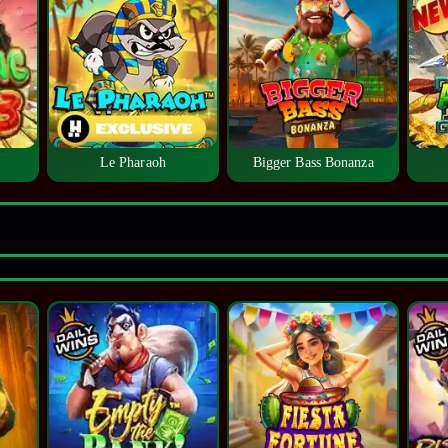
Le Pharaoh
Bigger Bass Bonanza