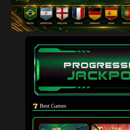
Best Games