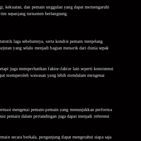
tegi, kekuatan, dan pemain unggulan yang dapat memengaruhi
 tim sepanjang turnamen berlangsung.
tistik laga sebelumnya, serta kondisi pemain menjelang
ejutan yang selalu menjadi bagian menarik dari dunia sepak
tetapi juga memperhatikan faktor-faktor lain seperti konsistensi
g dapat memperoleh wawasan yang lebih mendalam mengenai
nformasi mengenai pemain-pemain yang menunjukkan performa
ribusi pemain dalam pertandingan juga dapat menjadi referensi
emain secara berkala, pengunjung dapat mengetahui siapa saja