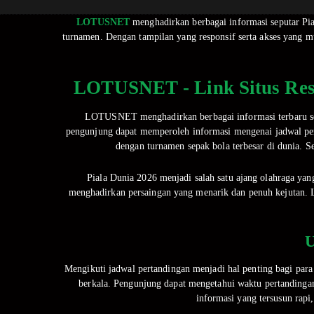
LOTUSNET
menghadirkan berbagai informasi seputar Pial
turnamen. Dengan tampilan yang responsif serta akses yan
LOTUSNET - Link Situs Res
LOTUSNET menghadirkan berbagai informasi terbaru sepu
pengunjung dapat memperoleh informasi mengenai jadwal perta
dengan turnamen sepak bola terbesar di dunia. 
Piala Dunia 2026 menjadi salah satu ajang olahraga yan
menghadirkan persaingan yang menarik dan penuh kejutan
U
Mengikuti jadwal pertandingan menjadi hal penting bagi par
berkala. Pengunjung dapat mengetahui waktu pertandingan
informasi yang tersusun rap