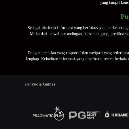
yang tampil kons
Pu
Sebagai platform informasi yang berfokus pada perkembang
Mulai dari jadwal pertandingan, klasemen grup, prediksi sk
Dengan tampilan yang responsif dan navigasi yang sederh
lengkap. Kehadiran informasi yang diperbarui secara berkal
Penyedia Games