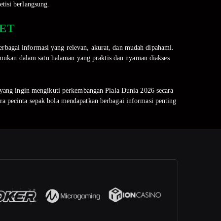
tisi berlangsung.
NET
bagai informasi yang relevan, akurat, dan mudah dipahami.
itemukan dalam satu halaman yang praktis dan nyaman diakses
ang ingin mengikuti perkembangan Piala Dunia 2026 secara
a pecinta sepak bola mendapatkan berbagai informasi penting