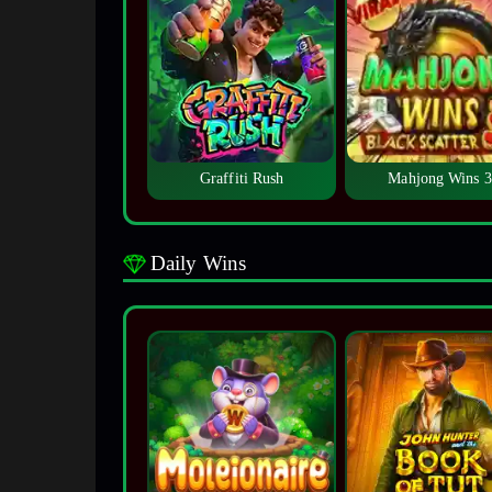
Graffiti Rush
Mahjong Wins 3
Daily Wins