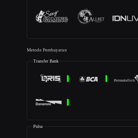
Metode Pembayaran
Transfer Bank
Pulsa