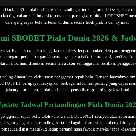
a Dunia 2026 mulai dari jadwal pertandingan terbaru, prediksi skor, perkemb
g mudah digunakan melalui desktop maupun perangkat mobile, LOTUSNET mem
dari ajang sepak bola terbesar di dunia secara lebih praktis dan nyaman.
mi SBOBET Piala Dunia 2026 & Jadw
tar Piala Dunia 2026 yang dapat diakses dengan mudah oleh para penggemar 
ndingan, perkembangan klasemen grup, statistik tim nasional, prediksi skor
Seluruh informasi disajikan secara terstruktur sehingga memudahkan pengguna
g paling dinantikan oleh jutaan penggemar sepak bola. Dengan banyaknya tim na
. LOTUSNET berupaya menyajikan berbagai informasi penting yang dapat m
jalannya turnamen, mulai dari babak penyisihan grup hingga fase final.
pdate Jadwal Pertandingan Piala Dunia 20
a penggemar sepak bola. Oleh karena itu, LOTUSNET menyediakan informasi 
, negara yang akan bertanding, serta berbagai informasi pendukung lainnya 
i, pengguna dapat mengikuti setiap pertandingan favorit mereka tanpa khawat