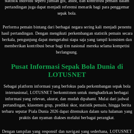
statistik individu seperti jumlah gol, assist, dan kontribusi pemain dalam
pertandingan juga dapat menjadi referensi menarik bagi para penggemar
sepak bola.
Performa pemain bintang dari berbagai negara sering kali menjadi penentu
hasil pertandingan. Dengan mengikuti perkembangan statistik pemain secara
berkala, pengunjung dapat mengetahui siapa saja yang tampil konsisten dan
memberikan kontribusi besar bagi tim nasional mereka selama kompetisi
berlangsung.
Pusat Informasi Sepak Bola Dunia di
LOTUSNET
Sebagai platform informasi yang berfokus pada perkembangan sepak bola
internasional, LOTUSNET berkomitmen untuk menghadirkan berbagai
informasi yang relevan, akurat, dan mudah dipahami. Mulai dari jadwal
pertandingan, klasemen grup, prediksi skor, statistik pemain, hingga berita
terbaru seputar Piala Dunia 2026 dapat ditemukan dalam satu halaman yang
praktis dan nyaman diakses melalui berbagai perangkat.
Dengan tampilan yang responsif dan navigasi yang sederhana, LOTUSNET