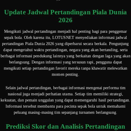
Update Jadwal Pertandingan Piala Dunia
2026
Mengikuti jadwal pertandingan menjadi hal penting bagi para penggemar
sepak bola. Oleh karena itu, LOTUSNET menyediakan informasi jadwal
pertandingan Piala Dunia 2026 yang diperbarui secara berkala. Pengunjung
dapat mengetahui waktu pertandingan, negara yang akan bertanding, serta
berbagai informasi pendukung lainnya yang berkaitan dengan laga yang akan
berlangsung. Dengan informasi yang tersusun rapi, pengguna dapat
mengikuti setiap pertandingan favorit mereka tanpa khawatir melewatkan
momen penting.
Selain jadwal pertandingan, berbagai informasi mengenai performa tim
nasional juga menjadi perhatian utama. Setiap tim memiliki strategi,
kekuatan, dan pemain unggulan yang dapat memengaruhi hasil pertandingan.
Informasi tersebut membantu para pecinta sepak bola untuk memahami
peluang masing-masing tim sepanjang turnamen berlangsung.
Prediksi Skor dan Analisis Pertandingan