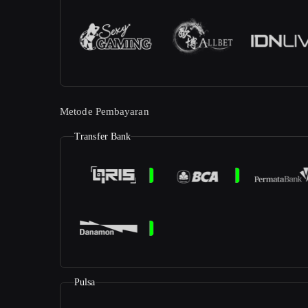
Metode Pembayaran
Transfer Bank
Pulsa