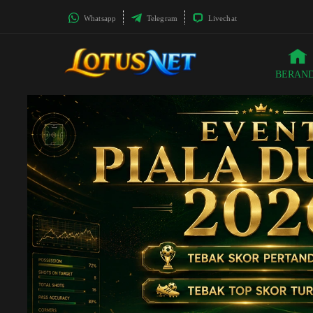
Whatsapp
Telegram
Livechat
BERAN