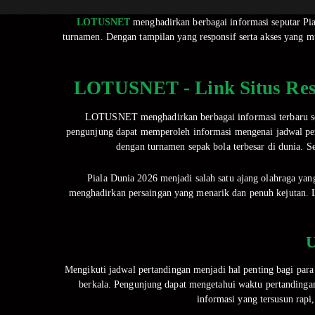
LOTUSNET
menghadirkan berbagai informasi seputar Pial
turnamen. Dengan tampilan yang responsif serta akses yan
LOTUSNET - Link Situs Res
LOTUSNET menghadirkan berbagai informasi terbaru sepu
pengunjung dapat memperoleh informasi mengenai jadwal perta
dengan turnamen sepak bola terbesar di dunia. 
Piala Dunia 2026 menjadi salah satu ajang olahraga yan
menghadirkan persaingan yang menarik dan penuh kejutan
U
Mengikuti jadwal pertandingan menjadi hal penting bagi par
berkala. Pengunjung dapat mengetahui waktu pertandingan
informasi yang tersusun rap