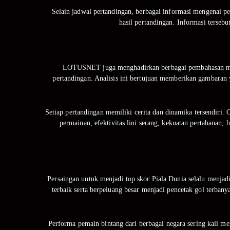
Selain jadwal pertandingan, berbagai informasi mengenai p
hasil pertandingan. Informasi terse
LOTUSNET juga menghadirkan berbagai pembahasan mengen
pertandingan. Analisis ini bertujuan memberikan gambaran 
Setiap pertandingan memiliki cerita dan dinamika tersendiri. Ol
permainan, efektivitas lini serang, kekuatan pertahana
Persaingan untuk menjadi top skor Piala Dunia selalu men
terbaik serta berpeluang besar menjadi pencetak gol terbanya
Performa pemain bintang dari berbagai negara sering kali me