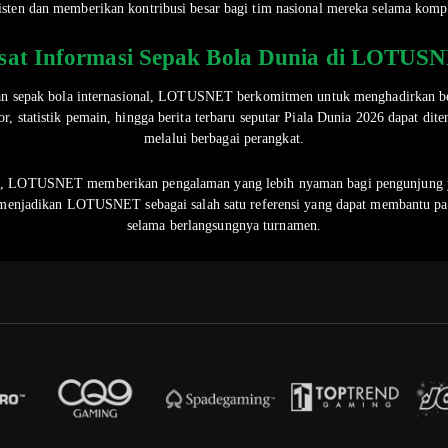
isten dan memberikan kontribusi besar bagi tim nasional mereka selama kompe
sat Informasi Sepak Bola Dunia di LOTUS
an sepak bola internasional, LOTUSNET berkomitmen untuk menghadirkan ber
or, statistik pemain, hingga berita terbaru seputar Piala Dunia 2026 dapat d
melalui berbagai perangkat.
ana, LOTUSNET memberikan pengalaman yang lebih nyaman bagi pengunjung y
a menjadikan LOTUSNET sebagai salah satu referensi yang dapat membantu par
selama berlangsungnya turnamen.