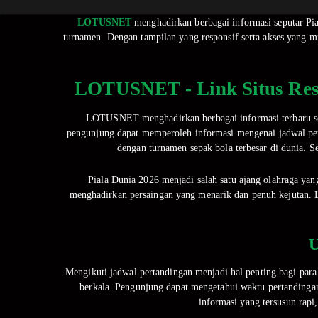
LOTUSNET
menghadirkan berbagai informasi seputar Pial
turnamen. Dengan tampilan yang responsif serta akses yan
LOTUSNET - Link Situs Res
LOTUSNET menghadirkan berbagai informasi terbaru sepu
pengunjung dapat memperoleh informasi mengenai jadwal perta
dengan turnamen sepak bola terbesar di dunia. 
Piala Dunia 2026 menjadi salah satu ajang olahraga yan
menghadirkan persaingan yang menarik dan penuh kejutan
U
Mengikuti jadwal pertandingan menjadi hal penting bagi par
berkala. Pengunjung dapat mengetahui waktu pertandingan
informasi yang tersusun rap