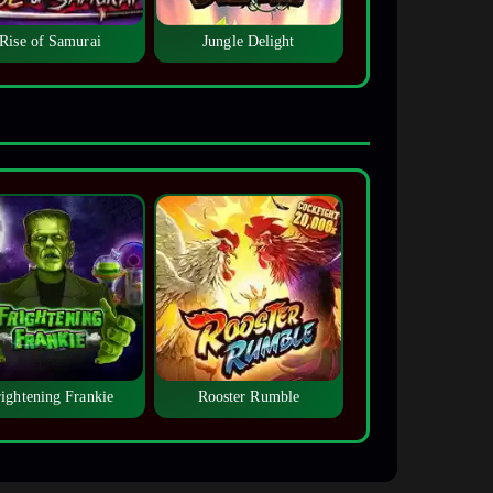
Rise of Samurai
Jungle Delight
rightening Frankie
Rooster Rumble