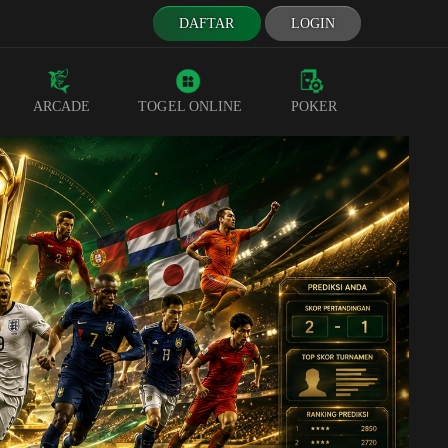
DAFTAR
LOGIN
ARCADE
TOGEL ONLINE
POKER