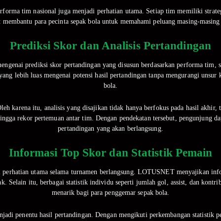
erforma tim nasional juga menjadi perhatian utama. Setiap tim memiliki stra
but membantu para pecinta sepak bola untuk memahami peluang masing-masing
Prediksi Skor dan Analisis Pertandingan
ai prediksi skor pertandingan yang disusun berdasarkan performa tim, sta
yang lebih luas mengenai potensi hasil pertandingan tanpa mengurangi unsur k
bola.
eh karena itu, analisis yang disajikan tidak hanya berfokus pada hasil akhir, 
n, hingga rekor pertemuan antar tim. Dengan pendekatan tersebut, pengunjun
pertandingan yang akan berlangsung.
Informasi Top Skor dan Statistik Pemain
jadi perhatian utama selama turnamen berlangsung. LOTUSNET menyajikan i
k. Selain itu, berbagai statistik individu seperti jumlah gol, assist, dan kont
menarik bagi para penggemar sepak bola.
njadi penentu hasil pertandingan. Dengan mengikuti perkembangan statistik p