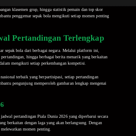
angan klasemen grup, hingga statistik pemain dan top skor
bantu penggemar sepak bola mengikuti setiap momen penting
al Pertandingan Terlengkap
sepak bola dari berbagai negara. Melalui platform ini,
 pertandingan, hingga berbagai berita menarik yang berkaitan
 dalam mengikuti setiap perkembangan kompetisi.
sional terbaik yang berpartisipasi, setiap pertandingan
embantu pengunjung memperoleh gambaran lengkap mengenai
26
jadwal pertandingan Piala Dunia 2026 yang diperbarui secara
yang berkaitan dengan laga yang akan berlangsung. Dengan
ir melewatkan momen penting.