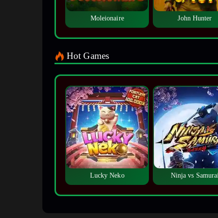
Moleionaire
John Hunter
Hot Games
Lucky Neko
Ninja vs Samura