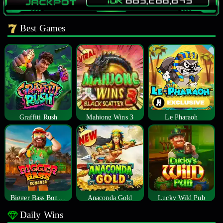
Best Games
Graffiti Rush
Mahjong Wins 3
Le Pharaoh
Bigger Bass Bonanza
Anaconda Gold
Lucky Wild Pub
Daily Wins