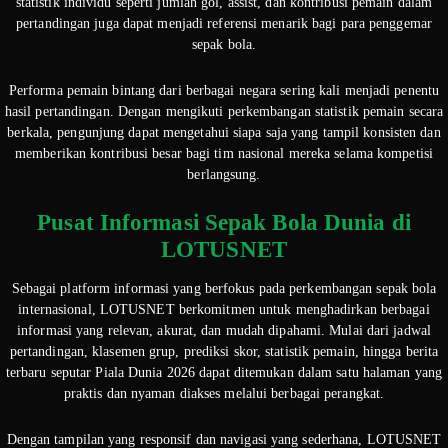
statistik individu seperti jumlah gol, assist, dan kontribusi pemain dalam
pertandingan juga dapat menjadi referensi menarik bagi para penggemar
sepak bola.
Performa pemain bintang dari berbagai negara sering kali menjadi penentu
hasil pertandingan. Dengan mengikuti perkembangan statistik pemain secara
berkala, pengunjung dapat mengetahui siapa saja yang tampil konsisten dan
memberikan kontribusi besar bagi tim nasional mereka selama kompetisi
berlangsung.
Pusat Informasi Sepak Bola Dunia di
LOTUSNET
Sebagai platform informasi yang berfokus pada perkembangan sepak bola
internasional, LOTUSNET berkomitmen untuk menghadirkan berbagai
informasi yang relevan, akurat, dan mudah dipahami. Mulai dari jadwal
pertandingan, klasemen grup, prediksi skor, statistik pemain, hingga berita
terbaru seputar Piala Dunia 2026 dapat ditemukan dalam satu halaman yang
praktis dan nyaman diakses melalui berbagai perangkat.
Dengan tampilan yang responsif dan navigasi yang sederhana, LOTUSNET