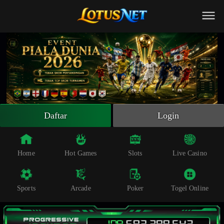
Beranda
Slot Online
Live Casino
Sportsbook
Arcade
Togel Online
Daftar
Login
Poker
Whatsapp
Home
Hot Games
Slots
Live Casino
Telegram
Sports
Arcade
Poker
Togel Online
Livechat