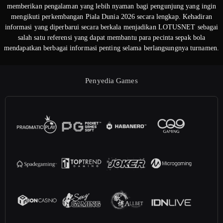
memberikan pengalaman yang lebih nyaman bagi pengunjung yang ingin
mengikuti perkembangan Piala Dunia 2026 secara lengkap. Kehadiran
informasi yang diperbarui secara berkala menjadikan LOTUSNET sebagai
salah satu referensi yang dapat membantu para pecinta sepak bola
mendapatkan berbagai informasi penting selama berlangsungnya turnamen.
Penyedia Games