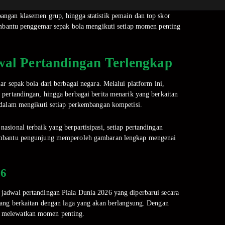
angan klasemen grup, hingga statistik pemain dan top skor
bantu penggemar sepak bola mengikuti setiap momen penting
al Pertandingan Terlengkap
sepak bola dari berbagai negara. Melalui platform ini,
 pertandingan, hingga berbagai berita menarik yang berkaitan
 dalam mengikuti setiap perkembangan kompetisi.
sional terbaik yang berpartisipasi, setiap pertandingan
embantu pengunjung memperoleh gambaran lengkap mengenai
26
jadwal pertandingan Piala Dunia 2026 yang diperbarui secara
yang berkaitan dengan laga yang akan berlangsung. Dengan
ir melewatkan momen penting.