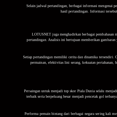
Selain jadwal pertandingan, berbagai informasi mengenai p
hasil pertandingan. Informasi terse
LOTUSNET juga menghadirkan berbagai pembahasan mengen
pertandingan. Analisis ini bertujuan memberikan gambaran 
Setiap pertandingan memiliki cerita dan dinamika tersendiri. Ol
permainan, efektivitas lini serang, kekuatan pertahana
Persaingan untuk menjadi top skor Piala Dunia selalu men
terbaik serta berpeluang besar menjadi pencetak gol terbanya
Performa pemain bintang dari berbagai negara sering kali me