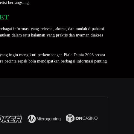
tisi berlangsung.
NET
bagai informasi yang relevan, akurat, dan mudah dipahami.
itemukan dalam satu halaman yang praktis dan nyaman diakses
ang ingin mengikuti perkembangan Piala Dunia 2026 secara
a pecinta sepak bola mendapatkan berbagai informasi penting