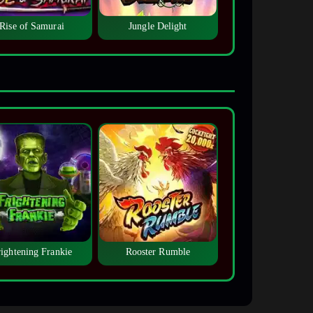
Rise of Samurai
Jungle Delight
rightening Frankie
Rooster Rumble