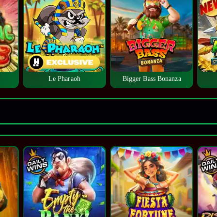
Le Pharaoh
Bigger Bass Bonanza