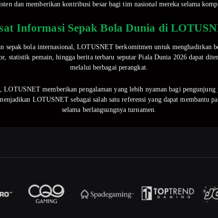
isten dan memberikan kontribusi besar bagi tim nasional mereka selama kompe
sat Informasi Sepak Bola Dunia di LOTUS
an sepak bola internasional, LOTUSNET berkomitmen untuk menghadirkan ber
or, statistik pemain, hingga berita terbaru seputar Piala Dunia 2026 dapat d
melalui berbagai perangkat.
ana, LOTUSNET memberikan pengalaman yang lebih nyaman bagi pengunjung y
a menjadikan LOTUSNET sebagai salah satu referensi yang dapat membantu par
selama berlangsungnya turnamen.