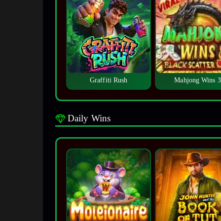
Graffiti Rush
Mahjong Wins 3
Daily Wins