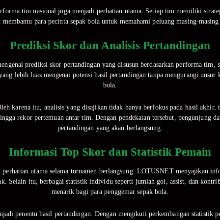
erforma tim nasional juga menjadi perhatian utama. Setiap tim memiliki stra
but membantu para pecinta sepak bola untuk memahami peluang masing-masing
Prediksi Skor dan Analisis Pertandingan
ai prediksi skor pertandingan yang disusun berdasarkan performa tim, sta
yang lebih luas mengenai potensi hasil pertandingan tanpa mengurangi unsur k
bola.
eh karena itu, analisis yang disajikan tidak hanya berfokus pada hasil akhir, 
n, hingga rekor pertemuan antar tim. Dengan pendekatan tersebut, pengunjun
pertandingan yang akan berlangsung.
Informasi Top Skor dan Statistik Pemain
jadi perhatian utama selama turnamen berlangsung. LOTUSNET menyajikan i
k. Selain itu, berbagai statistik individu seperti jumlah gol, assist, dan kont
menarik bagi para penggemar sepak bola.
njadi penentu hasil pertandingan. Dengan mengikuti perkembangan statistik p