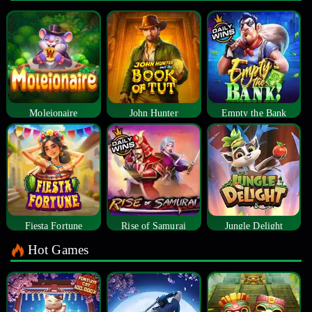
Moleionaire
John Hunter
Empty the Bank
Fiesta Fortune
Rise of Samurai
Jungle Delight
Hot Games