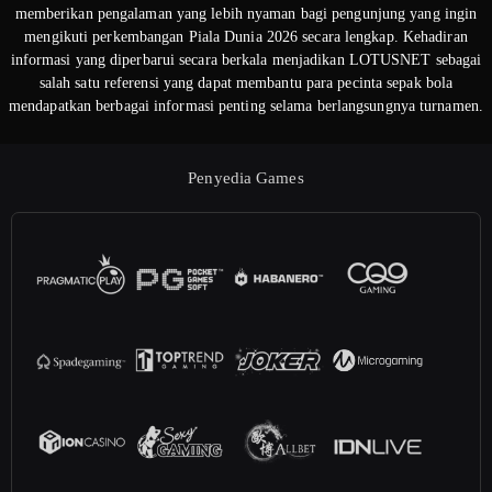
memberikan pengalaman yang lebih nyaman bagi pengunjung yang ingin
mengikuti perkembangan Piala Dunia 2026 secara lengkap. Kehadiran
informasi yang diperbarui secara berkala menjadikan LOTUSNET sebagai
salah satu referensi yang dapat membantu para pecinta sepak bola
mendapatkan berbagai informasi penting selama berlangsungnya turnamen.
Penyedia Games