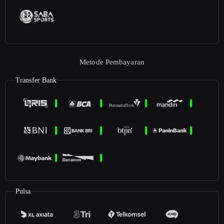
Metode Pembayaran
Transfer Bank
Pulsa