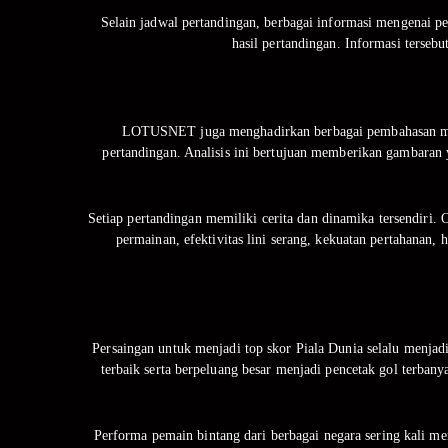
Selain jadwal pertandingan, berbagai informasi mengenai p
hasil pertandingan. Informasi terse
LOTUSNET juga menghadirkan berbagai pembahasan mengen
pertandingan. Analisis ini bertujuan memberikan gambaran 
Setiap pertandingan memiliki cerita dan dinamika tersendiri. Ol
permainan, efektivitas lini serang, kekuatan pertahana
Persaingan untuk menjadi top skor Piala Dunia selalu men
terbaik serta berpeluang besar menjadi pencetak gol terbanya
Performa pemain bintang dari berbagai negara sering kali me