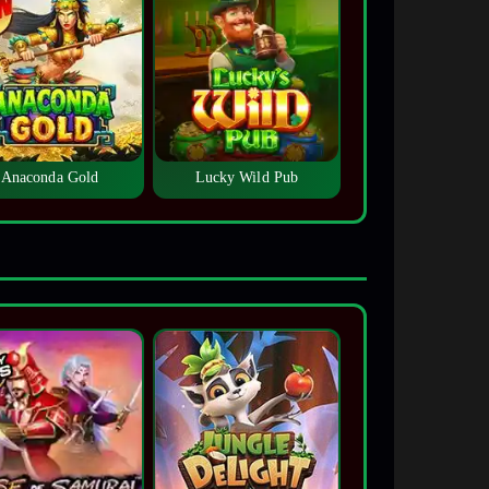
Anaconda Gold
Lucky Wild Pub