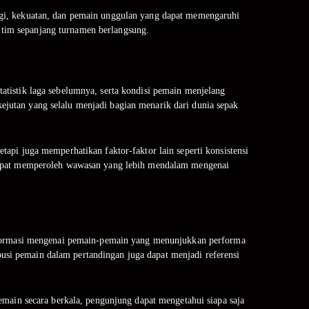
tegi, kekuatan, dan pemain unggulan yang dapat memengaruhi
 tim sepanjang turnamen berlangsung.
tistik laga sebelumnya, serta kondisi pemain menjelang
ejutan yang selalu menjadi bagian menarik dari dunia sepak
tetapi juga memperhatikan faktor-faktor lain seperti konsistensi
g dapat memperoleh wawasan yang lebih mendalam mengenai
nformasi mengenai pemain-pemain yang menunjukkan performa
ribusi pemain dalam pertandingan juga dapat menjadi referensi
emain secara berkala, pengunjung dapat mengetahui siapa saja