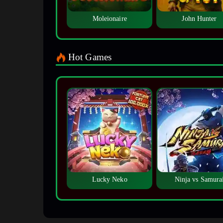
Moleionaire
John Hunter
Hot Games
Lucky Neko
Ninja vs Samura