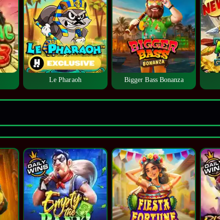
Le Pharaoh
Bigger Bass Bonanza