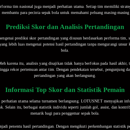
erforma tim nasional juga menjadi perhatian utama. Setiap tim memiliki stra
but membantu para pecinta sepak bola untuk memahami peluang masing-masing
Prediksi Skor dan Analisis Pertandingan
ai prediksi skor pertandingan yang disusun berdasarkan performa tim, sta
yang lebih luas mengenai potensi hasil pertandingan tanpa mengurangi unsur k
bola.
eh karena itu, analisis yang disajikan tidak hanya berfokus pada hasil akhir, 
n, hingga rekor pertemuan antar tim. Dengan pendekatan tersebut, pengunjun
pertandingan yang akan berlangsung.
Informasi Top Skor dan Statistik Pemain
jadi perhatian utama selama turnamen berlangsung. LOTUSNET menyajikan i
k. Selain itu, berbagai statistik individu seperti jumlah gol, assist, dan kont
menarik bagi para penggemar sepak bola.
njadi penentu hasil pertandingan. Dengan mengikuti perkembangan statistik p