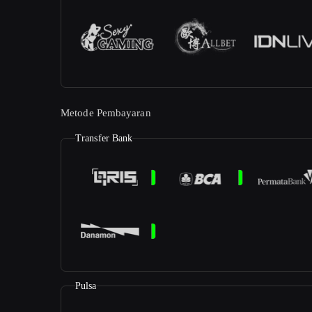
Metode Pembayaran
Transfer Bank
Pulsa