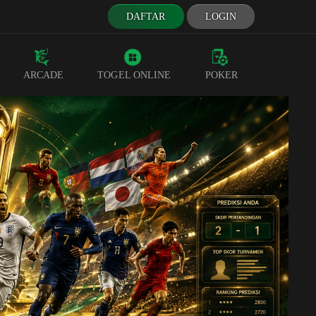
DAFTAR
LOGIN
ARCADE
TOGEL ONLINE
POKER