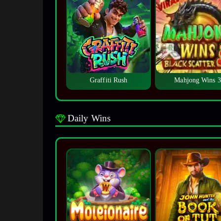
Graffiti Rush
Mahjong Wins 3
Daily Wins