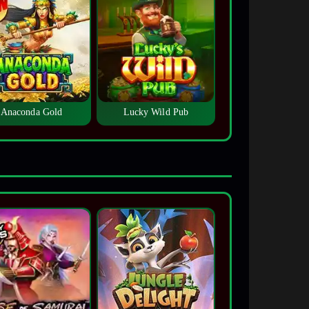
Anaconda Gold
Lucky Wild Pub