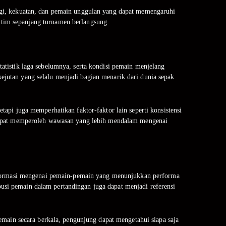
tegi, kekuatan, dan pemain unggulan yang dapat memengaruhi
 tim sepanjang turnamen berlangsung.
tistik laga sebelumnya, serta kondisi pemain menjelang
ejutan yang selalu menjadi bagian menarik dari dunia sepak
tetapi juga memperhatikan faktor-faktor lain seperti konsistensi
g dapat memperoleh wawasan yang lebih mendalam mengenai
nformasi mengenai pemain-pemain yang menunjukkan performa
ribusi pemain dalam pertandingan juga dapat menjadi referensi
emain secara berkala, pengunjung dapat mengetahui siapa saja