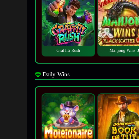
Graffiti Rush
Mahjong Wins 3
Daily Wins