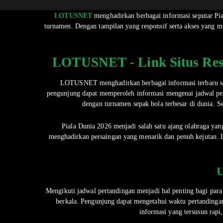
LOTUSNET
menghadirkan berbagai informasi seputar Pial
turnamen. Dengan tampilan yang responsif serta akses yan
LOTUSNET - Link Situs Res
LOTUSNET menghadirkan berbagai informasi terbaru sepu
pengunjung dapat memperoleh informasi mengenai jadwal perta
dengan turnamen sepak bola terbesar di dunia. 
Piala Dunia 2026 menjadi salah satu ajang olahraga yan
menghadirkan persaingan yang menarik dan penuh kejutan
U
Mengikuti jadwal pertandingan menjadi hal penting bagi par
berkala. Pengunjung dapat mengetahui waktu pertandingan
informasi yang tersusun rap