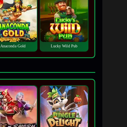
Anaconda Gold
Lucky Wild Pub