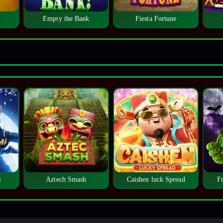
Empty the Bank
Fiesta Fortune
i
Aztech Smash
Caishen luck Spread
F