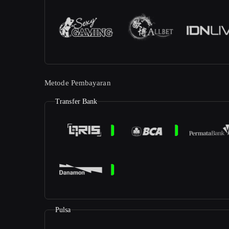
Metode Pembayaran
Transfer Bank
Pulsa