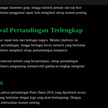
angan klasemen grup, hingga statistik pemain dan top skor
bantu penggemar sepak bola mengikuti setiap momen penting
al Pertandingan Terlengkap
sepak bola dari berbagai negara. Melalui platform ini,
 pertandingan, hingga berbagai berita menarik yang berkaitan
 dalam mengikuti setiap perkembangan kompetisi.
sional terbaik yang berpartisipasi, setiap pertandingan
embantu pengunjung memperoleh gambaran lengkap mengenai
26
jadwal pertandingan Piala Dunia 2026 yang diperbarui secara
yang berkaitan dengan laga yang akan berlangsung. Dengan
ir melewatkan momen penting.