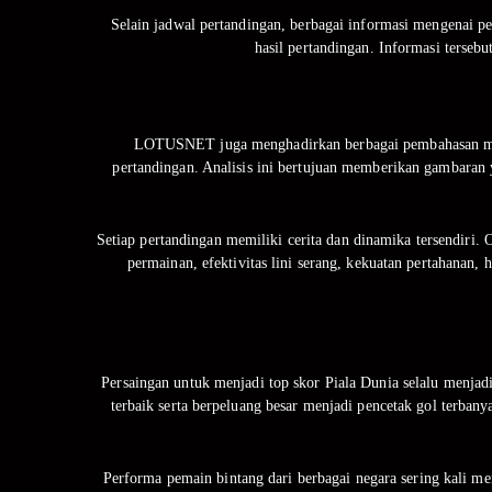
Selain jadwal pertandingan, berbagai informasi mengenai p
hasil pertandingan. Informasi terse
LOTUSNET juga menghadirkan berbagai pembahasan mengen
pertandingan. Analisis ini bertujuan memberikan gambaran 
Setiap pertandingan memiliki cerita dan dinamika tersendiri. Ol
permainan, efektivitas lini serang, kekuatan pertahana
Persaingan untuk menjadi top skor Piala Dunia selalu men
terbaik serta berpeluang besar menjadi pencetak gol terbanya
Performa pemain bintang dari berbagai negara sering kali me