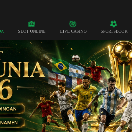
DA
SLOT ONLINE
LIVE CASINO
SPORTSBOOK