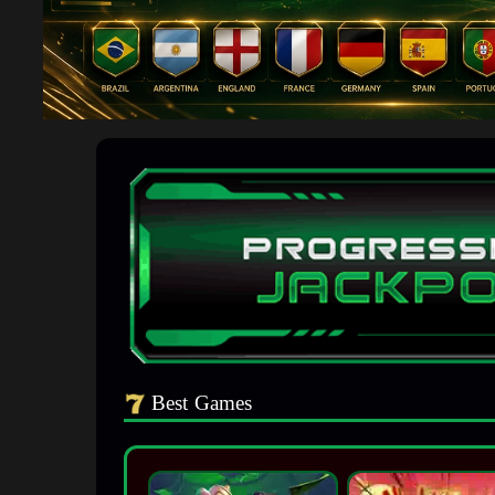
Best Games