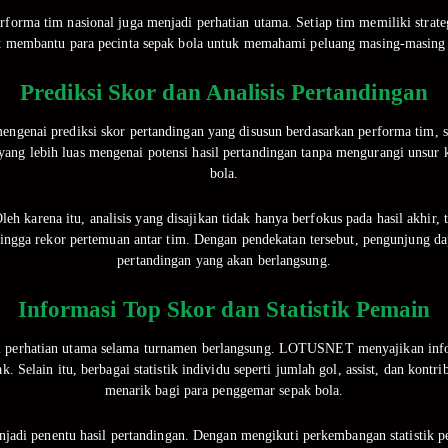
erforma tim nasional juga menjadi perhatian utama. Setiap tim memiliki stra
but membantu para pecinta sepak bola untuk memahami peluang masing-masing
Prediksi Skor dan Analisis Pertandingan
ai prediksi skor pertandingan yang disusun berdasarkan performa tim, sta
yang lebih luas mengenai potensi hasil pertandingan tanpa mengurangi unsur k
bola.
eh karena itu, analisis yang disajikan tidak hanya berfokus pada hasil akhir, 
n, hingga rekor pertemuan antar tim. Dengan pendekatan tersebut, pengunjun
pertandingan yang akan berlangsung.
Informasi Top Skor dan Statistik Pemain
jadi perhatian utama selama turnamen berlangsung. LOTUSNET menyajikan i
k. Selain itu, berbagai statistik individu seperti jumlah gol, assist, dan kont
menarik bagi para penggemar sepak bola.
njadi penentu hasil pertandingan. Dengan mengikuti perkembangan statistik p