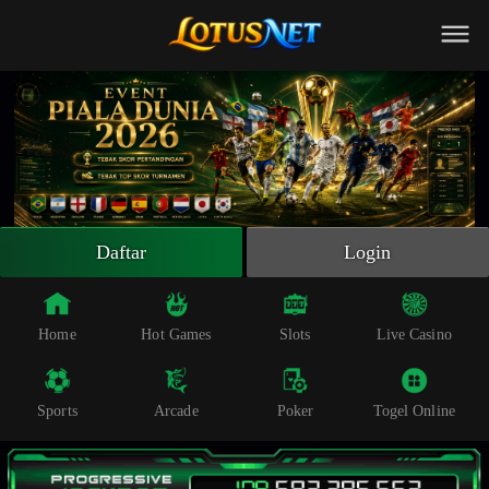
Beranda
Slot Online
Live Casino
Sportsbook
Arcade
Togel Online
Daftar
Login
Poker
Whatsapp
Home
Hot Games
Slots
Live Casino
Telegram
Sports
Arcade
Poker
Togel Online
Livechat