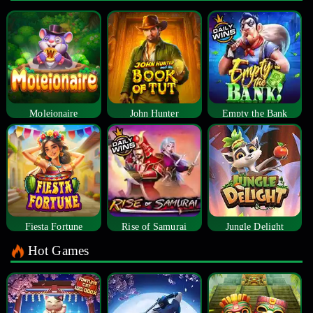
Moleionaire
John Hunter
Empty the Bank
Fiesta Fortune
Rise of Samurai
Jungle Delight
Hot Games