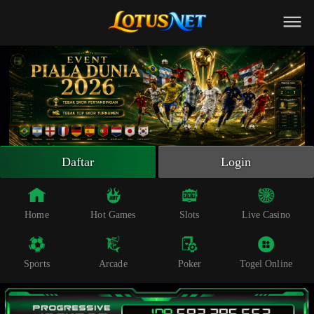
Beranda
Slot Online
Live Casino
Sportsbook
Arcade
Togel Online
Daftar
Login
Poker
Whatsapp
Home
Hot Games
Slots
Live Casino
Telegram
Sports
Arcade
Poker
Togel Online
Livechat