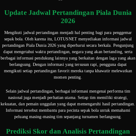
Update Jadwal Pertandingan Piala Dunia
2026
Mengikuti jadwal pertandingan menjadi hal penting bagi para penggemar
sepak bola. Oleh karena itu, LOTUSNET menyediakan informasi jadwal
pertandingan Piala Dunia 2026 yang diperbarui secara berkala. Pengunjung
dapat mengetahui waktu pertandingan, negara yang akan bertanding, serta
berbagai informasi pendukung lainnya yang berkaitan dengan laga yang akan
berlangsung. Dengan informasi yang tersusun rapi, pengguna dapat
mengikuti setiap pertandingan favorit mereka tanpa khawatir melewatkan
momen penting.
Selain jadwal pertandingan, berbagai informasi mengenai performa tim
nasional juga menjadi perhatian utama. Setiap tim memiliki strategi,
kekuatan, dan pemain unggulan yang dapat memengaruhi hasil pertandingan.
Informasi tersebut membantu para pecinta sepak bola untuk memahami
peluang masing-masing tim sepanjang turnamen berlangsung.
Prediksi Skor dan Analisis Pertandingan