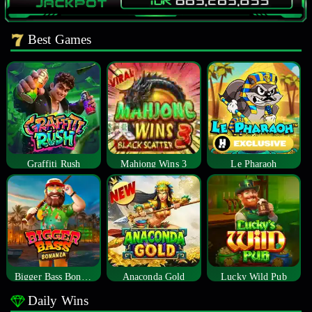
Best Games
Graffiti Rush
Mahjong Wins 3
Le Pharaoh
Bigger Bass Bonanza
Anaconda Gold
Lucky Wild Pub
Daily Wins