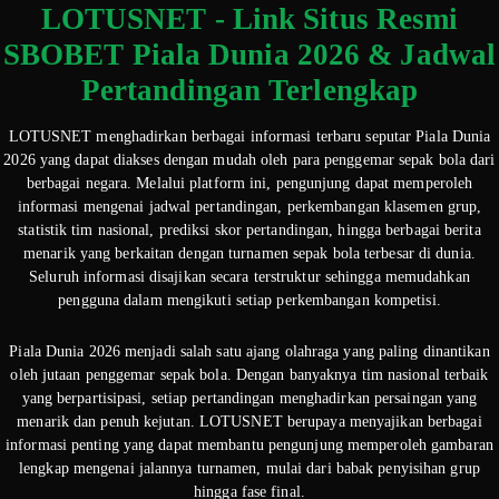
LOTUSNET - Link Situs Resmi
SBOBET Piala Dunia 2026 & Jadwal
Pertandingan Terlengkap
LOTUSNET menghadirkan berbagai informasi terbaru seputar Piala Dunia
2026 yang dapat diakses dengan mudah oleh para penggemar sepak bola dari
berbagai negara. Melalui platform ini, pengunjung dapat memperoleh
informasi mengenai jadwal pertandingan, perkembangan klasemen grup,
statistik tim nasional, prediksi skor pertandingan, hingga berbagai berita
menarik yang berkaitan dengan turnamen sepak bola terbesar di dunia.
Seluruh informasi disajikan secara terstruktur sehingga memudahkan
pengguna dalam mengikuti setiap perkembangan kompetisi.
Piala Dunia 2026 menjadi salah satu ajang olahraga yang paling dinantikan
oleh jutaan penggemar sepak bola. Dengan banyaknya tim nasional terbaik
yang berpartisipasi, setiap pertandingan menghadirkan persaingan yang
menarik dan penuh kejutan. LOTUSNET berupaya menyajikan berbagai
informasi penting yang dapat membantu pengunjung memperoleh gambaran
lengkap mengenai jalannya turnamen, mulai dari babak penyisihan grup
hingga fase final.