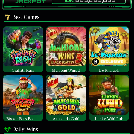
Best Games
Graffiti Rush
Mahjong Wins 3
Le Pharaoh
Bigger Bass Bonanza
Anaconda Gold
Lucky Wild Pub
Daily Wins