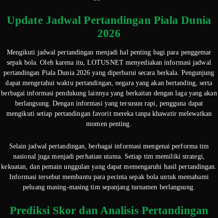
Update Jadwal Pertandingan Piala Dunia
2026
Mengikuti jadwal pertandingan menjadi hal penting bagi para penggemar
sepak bola. Oleh karena itu, LOTUSNET menyediakan informasi jadwal
pertandingan Piala Dunia 2026 yang diperbarui secara berkala. Pengunjung
dapat mengetahui waktu pertandingan, negara yang akan bertanding, serta
berbagai informasi pendukung lainnya yang berkaitan dengan laga yang akan
berlangsung. Dengan informasi yang tersusun rapi, pengguna dapat
mengikuti setiap pertandingan favorit mereka tanpa khawatir melewatkan
momen penting.
Selain jadwal pertandingan, berbagai informasi mengenai performa tim
nasional juga menjadi perhatian utama. Setiap tim memiliki strategi,
kekuatan, dan pemain unggulan yang dapat memengaruhi hasil pertandingan.
Informasi tersebut membantu para pecinta sepak bola untuk memahami
peluang masing-masing tim sepanjang turnamen berlangsung.
Prediksi Skor dan Analisis Pertandingan