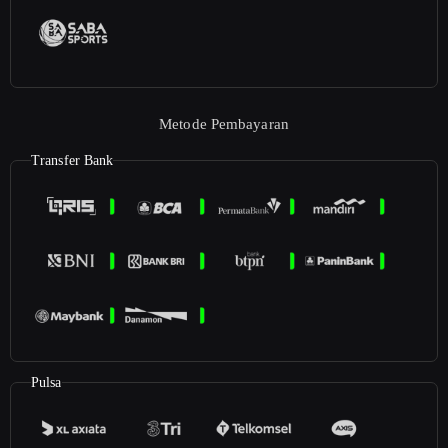
Metode Pembayaran
Transfer Bank
Pulsa