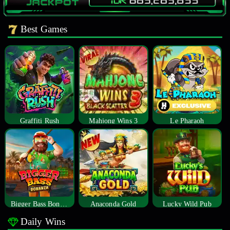
Best Games
Graffiti Rush
Mahjong Wins 3
Le Pharaoh
Bigger Bass Bonanza
Anaconda Gold
Lucky Wild Pub
Daily Wins