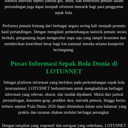
statistik individu seperti jumlah gol, assist, dan kontribusi pemain dalam
pertandingan juga dapat menjadi referensi menarik bagi para penggemar
sepak bola.
Performa pemain bintang dari berbagai negara sering kali menjadi penentu
hasil pertandingan. Dengan mengikuti perkembangan statistik pemain secara
berkala, pengunjung dapat mengetahui siapa saja yang tampil konsisten dan
memberikan kontribusi besar bagi tim nasional mereka selama kompetisi
berlangsung.
Pusat Informasi Sepak Bola Dunia di
LOTUSNET
Sebagai platform informasi yang berfokus pada perkembangan sepak bola
internasional, LOTUSNET berkomitmen untuk menghadirkan berbagai
informasi yang relevan, akurat, dan mudah dipahami. Mulai dari jadwal
pertandingan, klasemen grup, prediksi skor, statistik pemain, hingga berita
terbaru seputar Piala Dunia 2026 dapat ditemukan dalam satu halaman yang
praktis dan nyaman diakses melalui berbagai perangkat.
Dengan tampilan yang responsif dan navigasi yang sederhana, LOTUSNET