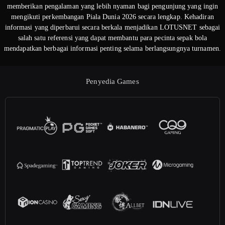
memberikan pengalaman yang lebih nyaman bagi pengunjung yang ingin
mengikuti perkembangan Piala Dunia 2026 secara lengkap. Kehadiran
informasi yang diperbarui secara berkala menjadikan LOTUSNET sebagai
salah satu referensi yang dapat membantu para pecinta sepak bola
mendapatkan berbagai informasi penting selama berlangsungnya turnamen.
Penyedia Games