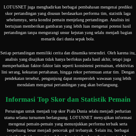
LOTUSNET juga menghadirkan berbagai pembahasan mengenai prediksi
skor pertandingan yang disusun berdasarkan performa tim, statistik laga
sebelumnya, serta kondisi pemain menjelang pertandingan. Analisis ini
bertujuan memberikan gambaran yang lebih luas mengenai potensi hasil
pertandingan tanpa mengurangi unsur kejutan yang selalu menjadi bagian
menarik dari dunia sepak bola.
Setiap pertandingan memiliki cerita dan dinamika tersendiri. Oleh karena itu,
analisis yang disajikan tidak hanya berfokus pada hasil akhir, tetapi juga
memperhatikan faktor-faktor lain seperti konsistensi permainan, efektivitas
lini serang, kekuatan pertahanan, hingga rekor pertemuan antar tim. Dengan
pendekatan tersebut, pengunjung dapat memperoleh wawasan yang lebih
mendalam mengenai pertandingan yang akan berlangsung.
Informasi Top Skor dan Statistik Pemain
Persaingan untuk menjadi top skor Piala Dunia selalu menjadi perhatian
utama selama turnamen berlangsung. LOTUSNET menyajikan informasi
mengenai pemain-pemain yang menunjukkan performa terbaik serta
berpeluang besar menjadi pencetak gol terbanyak. Selain itu, berbagai