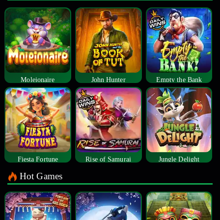
Moleionaire
John Hunter
Empty the Bank
Fiesta Fortune
Rise of Samurai
Jungle Delight
Hot Games