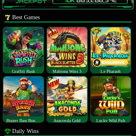
Best Games
Graffiti Rush
Mahjong Wins 3
Le Pharaoh
Bigger Bass Bonanza
Anaconda Gold
Lucky Wild Pub
Daily Wins