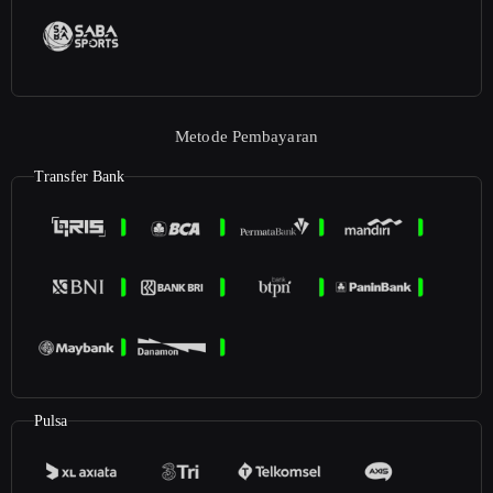
Metode Pembayaran
Transfer Bank
Pulsa