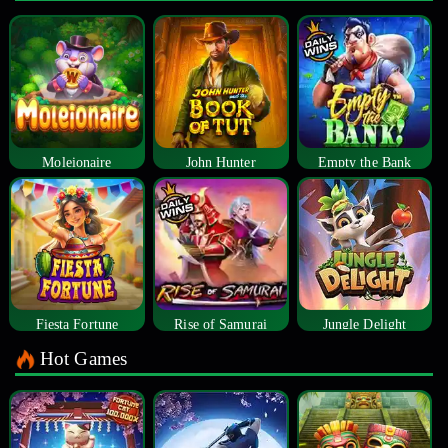
Moleionaire
John Hunter
Empty the Bank
Fiesta Fortune
Rise of Samurai
Jungle Delight
Hot Games