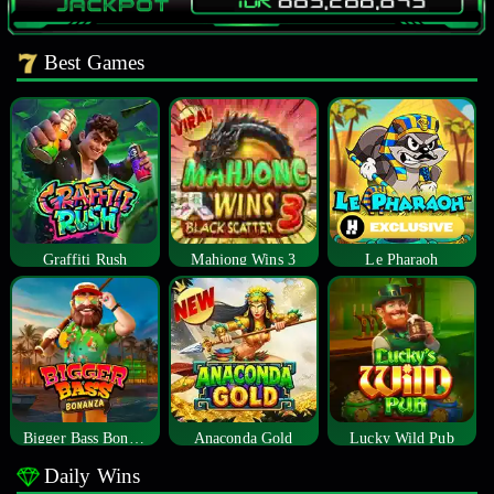
Best Games
Graffiti Rush
Mahjong Wins 3
Le Pharaoh
Bigger Bass Bonanza
Anaconda Gold
Lucky Wild Pub
Daily Wins