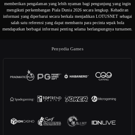
memberikan pengalaman yang lebih nyaman bagi pengunjung yang ingin
mengikuti perkembangan Piala Dunia 2026 secara lengkap. Kehadiran
informasi yang diperbarui secara berkala menjadikan LOTUSNET sebagai
salah satu referensi yang dapat membantu para pecinta sepak bola
mendapatkan berbagai informasi penting selama berlangsungnya turnamen.
Penyedia Games