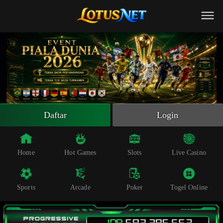
Beranda
Slot Online
Live Casino
Sportsbook
Arcade
Togel Online
Daftar
Login
Poker
Whatsapp
Home
Hot Games
Slots
Live Casino
Telegram
Sports
Arcade
Poker
Togel Online
Livechat