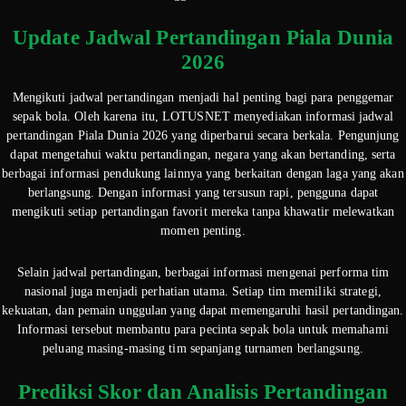
Update Jadwal Pertandingan Piala Dunia
2026
Mengikuti jadwal pertandingan menjadi hal penting bagi para penggemar
sepak bola. Oleh karena itu, LOTUSNET menyediakan informasi jadwal
pertandingan Piala Dunia 2026 yang diperbarui secara berkala. Pengunjung
dapat mengetahui waktu pertandingan, negara yang akan bertanding, serta
berbagai informasi pendukung lainnya yang berkaitan dengan laga yang akan
berlangsung. Dengan informasi yang tersusun rapi, pengguna dapat
mengikuti setiap pertandingan favorit mereka tanpa khawatir melewatkan
momen penting.
Selain jadwal pertandingan, berbagai informasi mengenai performa tim
nasional juga menjadi perhatian utama. Setiap tim memiliki strategi,
kekuatan, dan pemain unggulan yang dapat memengaruhi hasil pertandingan.
Informasi tersebut membantu para pecinta sepak bola untuk memahami
peluang masing-masing tim sepanjang turnamen berlangsung.
Prediksi Skor dan Analisis Pertandingan