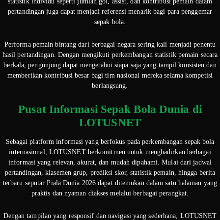
statistik individu seperti jumlah gol, assist, dan kontribusi pemain dalam
pertandingan juga dapat menjadi referensi menarik bagi para penggemar
sepak bola.
Performa pemain bintang dari berbagai negara sering kali menjadi penentu
hasil pertandingan. Dengan mengikuti perkembangan statistik pemain secara
berkala, pengunjung dapat mengetahui siapa saja yang tampil konsisten dan
memberikan kontribusi besar bagi tim nasional mereka selama kompetisi
berlangsung.
Pusat Informasi Sepak Bola Dunia di
LOTUSNET
Sebagai platform informasi yang berfokus pada perkembangan sepak bola
internasional, LOTUSNET berkomitmen untuk menghadirkan berbagai
informasi yang relevan, akurat, dan mudah dipahami. Mulai dari jadwal
pertandingan, klasemen grup, prediksi skor, statistik pemain, hingga berita
terbaru seputar Piala Dunia 2026 dapat ditemukan dalam satu halaman yang
praktis dan nyaman diakses melalui berbagai perangkat.
Dengan tampilan yang responsif dan navigasi yang sederhana, LOTUSNET