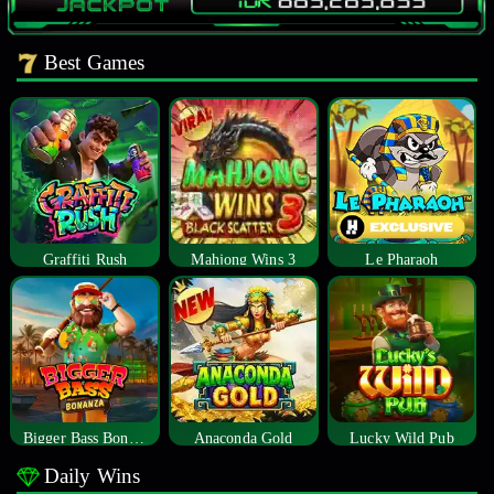
Best Games
Graffiti Rush
Mahjong Wins 3
Le Pharaoh
Bigger Bass Bonanza
Anaconda Gold
Lucky Wild Pub
Daily Wins