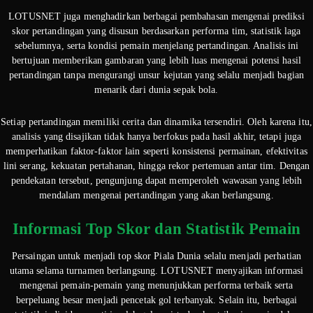
LOTUSNET juga menghadirkan berbagai pembahasan mengenai prediksi
skor pertandingan yang disusun berdasarkan performa tim, statistik laga
sebelumnya, serta kondisi pemain menjelang pertandingan. Analisis ini
bertujuan memberikan gambaran yang lebih luas mengenai potensi hasil
pertandingan tanpa mengurangi unsur kejutan yang selalu menjadi bagian
menarik dari dunia sepak bola.
Setiap pertandingan memiliki cerita dan dinamika tersendiri. Oleh karena itu,
analisis yang disajikan tidak hanya berfokus pada hasil akhir, tetapi juga
memperhatikan faktor-faktor lain seperti konsistensi permainan, efektivitas
lini serang, kekuatan pertahanan, hingga rekor pertemuan antar tim. Dengan
pendekatan tersebut, pengunjung dapat memperoleh wawasan yang lebih
mendalam mengenai pertandingan yang akan berlangsung.
Informasi Top Skor dan Statistik Pemain
Persaingan untuk menjadi top skor Piala Dunia selalu menjadi perhatian
utama selama turnamen berlangsung. LOTUSNET menyajikan informasi
mengenai pemain-pemain yang menunjukkan performa terbaik serta
berpeluang besar menjadi pencetak gol terbanyak. Selain itu, berbagai